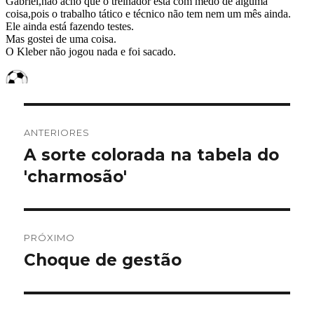
Navegação
ANTERIORES
de
A sorte colorada na tabela do
Post
anterior:
'charmosão'
Post
PRÓXIMO
Choque de gestão
Próximo
post: