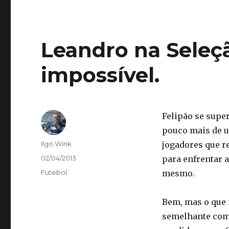
Leandro na Seleç
impossível.
Felipão se super
pouco mais de u
Autor
Ilgo Wink
jogadores que r
Publicado
02/04/2013
para enfrentar 
em
Categorias
Futebol
mesmo.
Bem, mas o que
semelhante com 