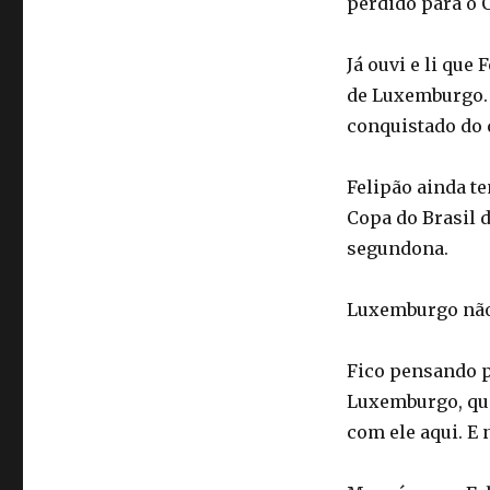
perdido para o 
Já ouvi e li que
de Luxemburgo. 
conquistado do 
Felipão ainda t
Copa do Brasil 
segundona.
Luxemburgo não
Fico pensando p
Luxemburgo, que
com ele aqui. E