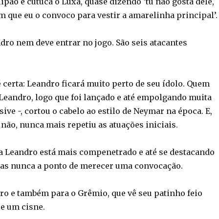
ipão e cutuca o Luxa, quase dizendo ‘tu não gosta dele,
m que eu o convoco para vestir a amarelinha principal’.
dro nem deve entrar no jogo. São seis atacantes
 certa: Leandro ficará muito perto de seu ídolo. Quem
Leandro, logo que foi lançado e até empolgando muita
sive -, cortou o cabelo ao estilo de Neymar na época. E,
não, nunca mais repetiu as atuações iniciais.
a Leandro está mais compenetrado e até se destacando
as nunca a ponto de merecer uma convocação.
o e também para o Grêmio, que vê seu patinho feio
se um cisne.