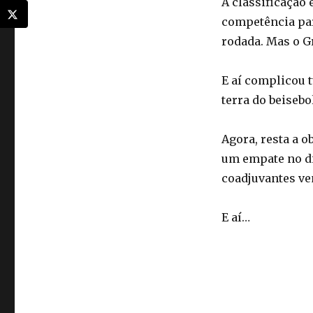
A classificação 
competência par
rodada. Mas o Gr
E aí complicou t
terra do beisebo
Agora, resta a 
um empate no di
coadjuvantes ven
E aí…