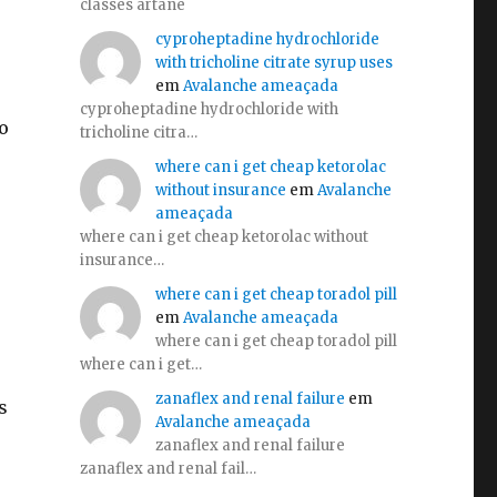
classes artane
cyproheptadine hydrochloride
with tricholine citrate syrup uses
em
Avalanche ameaçada
cyproheptadine hydrochloride with
o
tricholine citra…
where can i get cheap ketorolac
without insurance
em
Avalanche
ameaçada
where can i get cheap ketorolac without
insurance…
where can i get cheap toradol pill
em
Avalanche ameaçada
where can i get cheap toradol pill
where can i get…
zanaflex and renal failure
em
s
Avalanche ameaçada
zanaflex and renal failure
zanaflex and renal fail…