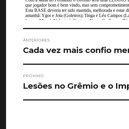
Navegação
ANTERIORES
de
Cada vez mais confio m
Post
anterior:
Post
PRÓXIMO
Lesões no Grêmio e o I
Próximo
post: