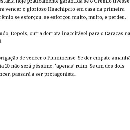
estaria hoje praticamente garantida se o Grêmio tivesse
a vencer o glorioso Huachipato em casa na primeira
êmio se esforçou, se esforçou muito, muito, e perdeu.
udo. Depois, outra derrota inaceitável para o Caracas n
l.
obrigação de vencer o Fluminense. Se der empate amanhã
a 10 não será péssimo, ‘apenas’ ruim. Se um dos dois
cer, passará a ser protagonista.