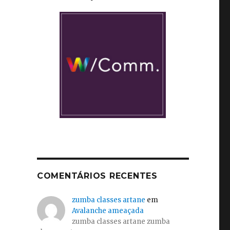
COMENTÁRIOS RECENTES
zumba classes artane
em
Avalanche ameaçada
zumba classes artane zumba