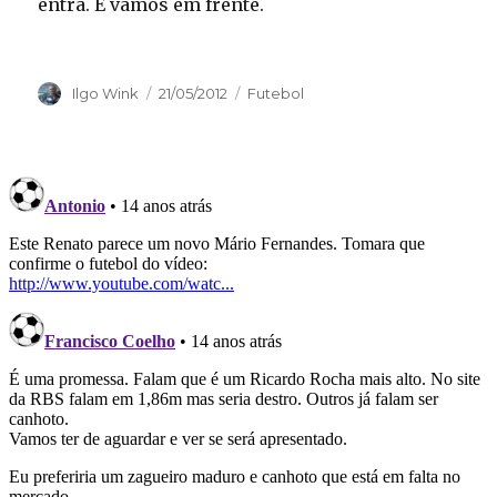
entra. E vamos em frente.
Autor
Publicado
Categorias
Ilgo Wink
21/05/2012
Futebol
em