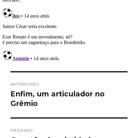
Navegação
ANTERIORES
de
Enfim, um articulador no
Post
anterior:
Grêmio
Post
PRÓXIMO