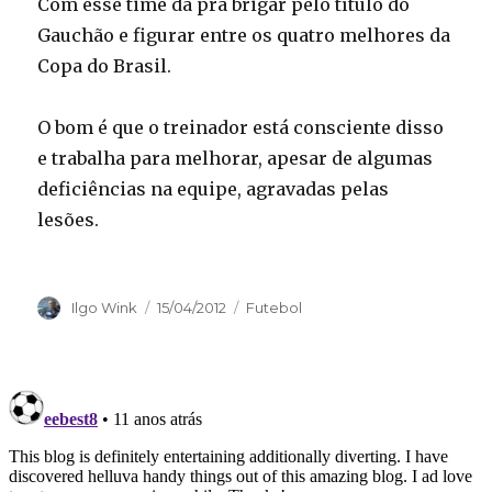
Com esse time dá pra brigar pelo título do
Gauchão e figurar entre os quatro melhores da
Copa do Brasil.
O bom é que o treinador está consciente disso
e trabalha para melhorar, apesar de algumas
deficiências na equipe, agravadas pelas
lesões.
Autor
Publicado
Categorias
Ilgo Wink
15/04/2012
Futebol
em