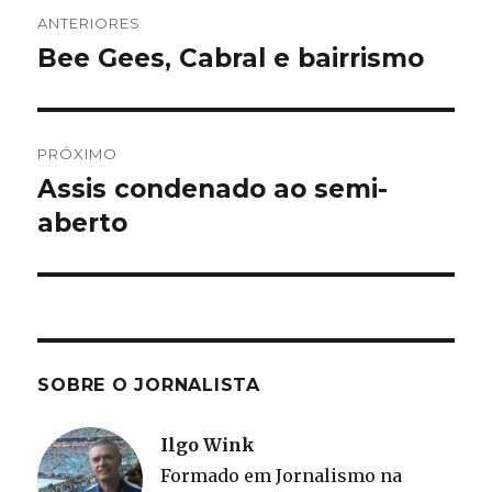
Navegação
ANTERIORES
de
Bee Gees, Cabral e bairrismo
Post
anterior:
Post
PRÓXIMO
Assis condenado ao semi-
Próximo
post:
aberto
SOBRE O JORNALISTA
Ilgo Wink
Formado em Jornalismo na