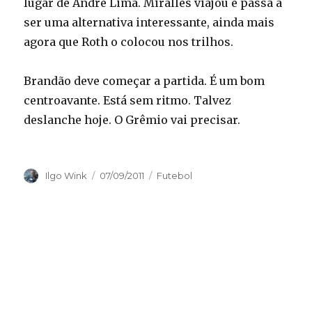
lugar de André Lima. Miralles viajou e passa a
ser uma alternativa interessante, ainda mais
agora que Roth o colocou nos trilhos.
Brandão deve começar a partida. É um bom
centroavante. Está sem ritmo. Talvez
deslanche hoje. O Grêmio vai precisar.
Autor
Publicado
Categorias
Ilgo Wink
07/09/2011
Futebol
em