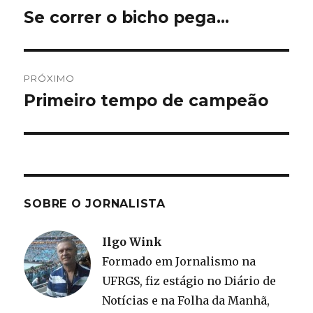
de
Se correr o bicho pega…
Post
anterior:
Post
PRÓXIMO
Primeiro tempo de campeão
Próximo
post:
SOBRE O JORNALISTA
Ilgo Wink
Formado em Jornalismo na
UFRGS, fiz estágio no Diário de
Notícias e na Folha da Manhã,