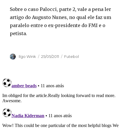
Sobre o caso Palocci, parte 2, vale a pena ler
artigo do Augusto Nunes, no qual ele faz um
paralelo entre o ex-presidente do FMI e o
petista.
Autor
Publicado
Categorias
Ilgo Wink
25/05/2011
Futebol
em