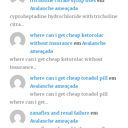
tricholine citrate syrup uses
em
Avalanche ameaçada
cyproheptadine hydrochloride with tricholine
citra…
where can i get cheap ketorolac
without insurance
em
Avalanche
ameaçada
where can i get cheap ketorolac without
insurance…
where can i get cheap toradol pill
em
Avalanche ameaçada
where can i get cheap toradol pill
where can i get…
zanaflex and renal failure
em
Avalanche ameaçada