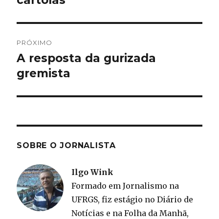
cartolas
Post
PRÓXIMO
A resposta da gurizada
Próximo
post:
gremista
SOBRE O JORNALISTA
Ilgo Wink
Formado em Jornalismo na
UFRGS, fiz estágio no Diário de
Notícias e na Folha da Manhã,