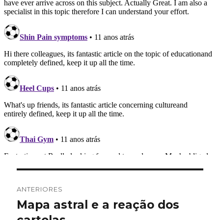
Navegação
ANTERIORES
de
Mapa astral e a reação dos
Post
anterior: