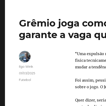
Grêmio joga como
garante a vaga q
“Uma expulsão 
fisica tecnicam
Autor
Ilgo Wink
mudar a tendênci
Publicado
01/03/2025
em
Categorias
Futebol
Foi assim, pess
sobre o jogo. O 
Quer dizer, ser