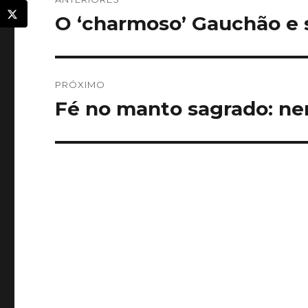
de
O ‘charmoso’ Gauchão e 
Post
anterior:
Post
PRÓXIMO
Fé no manto sagrado: ne
Próximo
post: