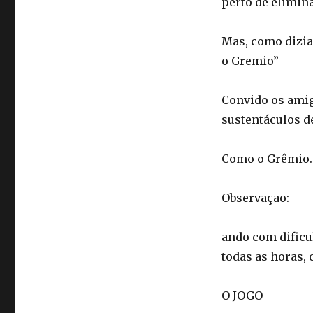
perto de elimina
Mas, como dizia
o Gremio”
Convido os amig
sustentáculos d
Como o Grêmio.
Observaçao:
ando com dificu
todas as horas, 
O JOGO