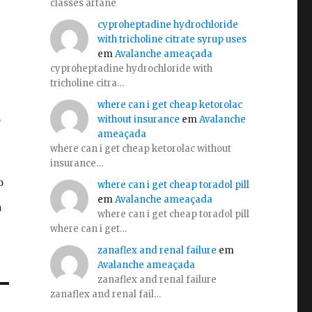
classes artane
cyproheptadine hydrochloride
with tricholine citrate syrup uses
em
Avalanche ameaçada
cyproheptadine hydrochloride with
tricholine citra…
where can i get cheap ketorolac
without insurance
em
Avalanche
ameaçada
where can i get cheap ketorolac without
insurance…
where can i get cheap toradol pill
em
Avalanche ameaçada
where can i get cheap toradol pill
where can i get…
zanaflex and renal failure
em
Avalanche ameaçada
zanaflex and renal failure
zanaflex and renal fail…