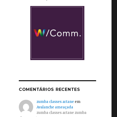
,
COMENTÁRIOS RECENTES
zumba classes artane
em
Avalanche ameaçada
zumba classes artane zumba