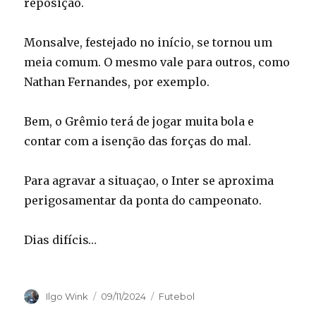
reposição.
Monsalve, festejado no início, se tornou um
meia comum. O mesmo vale para outros, como
Nathan Fernandes, por exemplo.
Bem, o Grêmio terá de jogar muita bola e
contar com a isenção das forças do mal.
Para agravar a situaçao, o Inter se aproxima
perigosamentar da ponta do campeonato.
Dias difícis…
Autor
Publicado
Categorias
Ilgo Wink
09/11/2024
Futebol
em