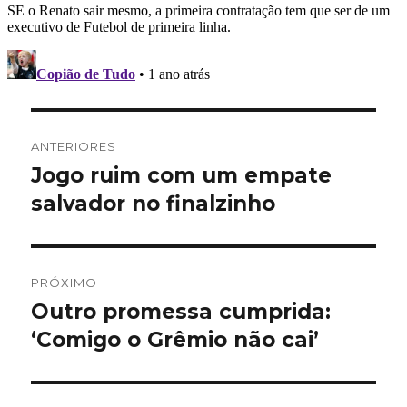
Navegação
ANTERIORES
de
Jogo ruim com um empate
Post
anterior:
salvador no finalzinho
Post
PRÓXIMO
Outro promessa cumprida:
Próximo
post:
‘Comigo o Grêmio não cai’