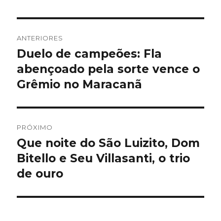
Navegação
ANTERIORES
de
Duelo de campeões: Fla
Post
anterior:
abençoado pela sorte vence o
Post
Grêmio no Maracanã
PRÓXIMO
Que noite do São Luizito, Dom
Próximo
post:
Bitello e Seu Villasanti, o trio
de ouro