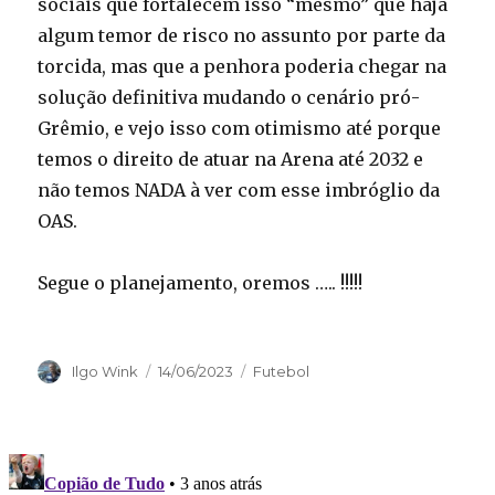
sociais que fortalecem isso “mesmo” que haja
algum temor de risco no assunto por parte da
torcida, mas que a penhora poderia chegar na
solução definitiva mudando o cenário pró-
Grêmio, e vejo isso com otimismo até porque
temos o direito de atuar na Arena até 2032 e
não temos NADA à ver com esse imbróglio da
OAS.
Segue o planejamento, oremos ….. !!!!!
Autor
Publicado
Categorias
Ilgo Wink
14/06/2023
Futebol
em