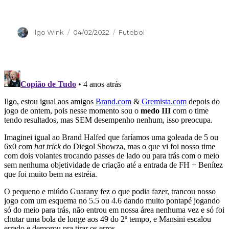
Autor
Publicado
Categorias
Ilgo Wink
04/02/2022
Futebol
em