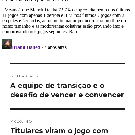
Navegação
ANTERIORES
de
A equipe de transição e o
Post
anterior:
desafio de vencer e convencer
Post
PRÓXIMO
Titulares viram o jogo com
Próximo