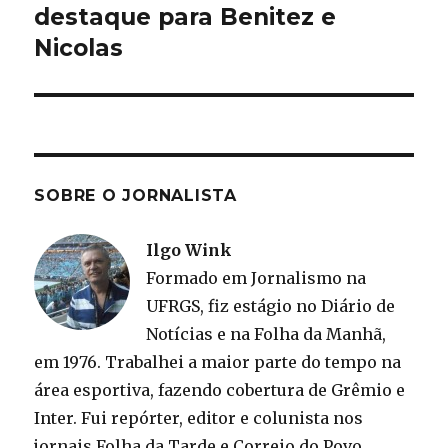
post:
destaque para Benitez e
Nicolas
SOBRE O JORNALISTA
Ilgo Wink
Formado em Jornalismo na
UFRGS, fiz estágio no Diário de
Notícias e na Folha da Manhã,
em 1976. Trabalhei a maior parte do tempo na
área esportiva, fazendo cobertura de Grêmio e
Inter. Fui repórter, editor e colunista nos
jornais Folha da Tarde e Correio do Povo.