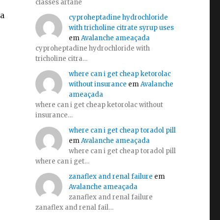
classes artane
da
cyproheptadine hydrochloride
with tricholine citrate syrup uses
em
Avalanche ameaçada
cyproheptadine hydrochloride with
tricholine citra…
where can i get cheap ketorolac
without insurance
em
Avalanche
ameaçada
where can i get cheap ketorolac without
insurance…
where can i get cheap toradol pill
em
Avalanche ameaçada
where can i get cheap toradol pill
where can i get…
zanaflex and renal failure
em
Avalanche ameaçada
zanaflex and renal failure
zanaflex and renal fail…