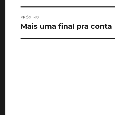
anterior:
Post
PRÓXIMO
Mais uma final pra conta
Próximo
post: