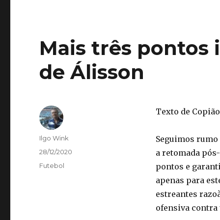
Mais três pontos 
de Álisson
Texto de Copião
Autor
Ilgo Wink
Seguimos rumo a
Publicado
28/12/2020
a retomada pós-
em
Categorias
Futebol
pontos e garanti
apenas para est
estreantes razo
ofensiva contra 