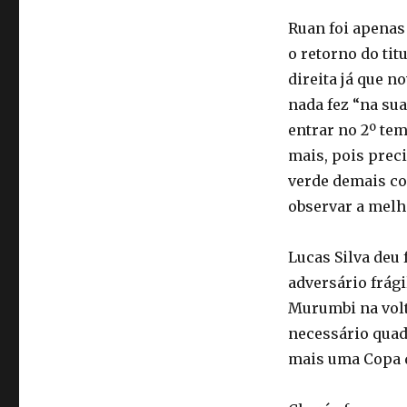
Ruan foi apenas
o retorno do tit
direita já que 
nada fez “na su
entrar no 2º tem
mais, pois preci
verde demais co
observar a melh
Lucas Silva deu
adversário frág
Murumbi na volt
necessário quadr
mais uma Copa d