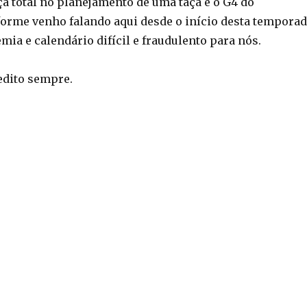
ça total no planejamento de uma taça e o G4 do
forme venho falando aqui desde o início desta tempora
mia e calendário difícil e fraudulento para nós.
edito sempre.