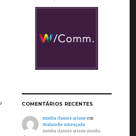
o
COMENTÁRIOS RECENTES
zumba classes artane
em
Avalanche ameaçada
zumba classes artane zumba