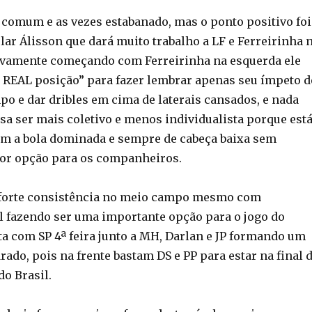
 comum e as vezes estabanado, mas o ponto positivo foi
ular Álisson que dará muito trabalho a LF e Ferreirinha 
novamente começando com Ferreirinha na esquerda ele
a REAL posição” para fazer lembrar apenas seu ímpeto d
po e dar dribles em cima de laterais cansados, e nada
sa ser mais coletivo e menos individualista porque est
m a bola dominada e sempre de cabeça baixa sem
or opção para os companheiros.
 forte consistência no meio campo mesmo com
il fazendo ser uma importante opção para o jogo do
a com SP 4ª feira junto a MH, Darlan e JP formando um
ado, pois na frente bastam DS e PP para estar na final 
o Brasil.