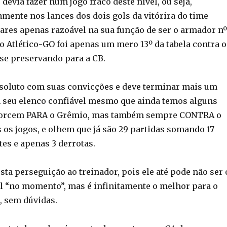
 devia fazer num jogo fraco deste nível, ou seja,
amente nos lances dos dois gols da vitórira do time
ares apenas razoável na sua função de ser o armador nº
 o Atlético-GO foi apenas um mero 13º da tabela contra o
se preservando para a CB.
soluto com suas convicções e deve terminar mais um
 seu elenco confiável mesmo que ainda temos alguns
torcem PARA o Grêmio, mas também sempre CONTRA o
 os jogos, e olhem que já são 29 partidas somando 17
tes e apenas 3 derrotas.
sta perseguição ao treinador, pois ele até pode não ser 
l “no momento”, mas é infinitamente o melhor para o
, sem dúvidas.