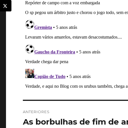
Navegação
ANTERIORES
de
As borbulhas de fim de a
Post