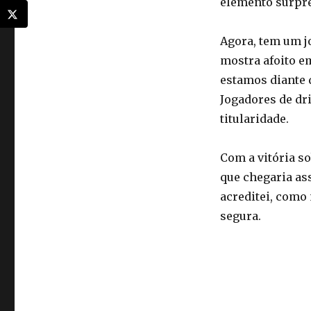
elemento surpre
Agora, tem um jo
mostra afoito e
estamos diante d
Jogadores de dri
titularidade.
Com a vitória s
que chegaria as
acreditei, como
segura.