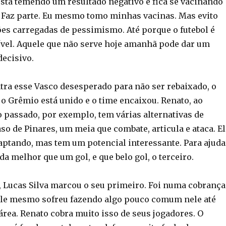
está temendo um resultado negativo e fica se vacinando
. Faz parte. Eu mesmo tomo minhas vacinas. Mas evito
ões carregadas de pessimismo. Até porque o futebol é
vel. Aquele que não serve hoje amanhã pode dar um
decisivo.
ntra esse Vasco desesperado para não ser rebaixado, o
 o Grêmio está unido e o time encaixou. Renato, ao
o passado, por exemplo, tem várias alternativas de
aso de Pinares, um meia que combate, articula e ataca. El
daptando, mas tem um potencial interessante. Para ajuda
a melhor que um gol, e que belo gol, o terceiro.
l, Lucas Silva marcou o seu primeiro. Foi numa cobrança
 ele mesmo sofreu fazendo algo pouco comum nele até
área. Renato cobra muito isso de seus jogadores. O