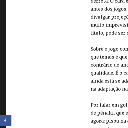
derrota. O cara 
antes dos jogos
divulgar projeç
muito imprevisí
título, pode ser 
Sobre o jogo co
que temos é que
contrário do an
qualidade. É o c
ainda está se a
na adaptação nad
Por falar em go
de pênalti, que
agora: pisou na 