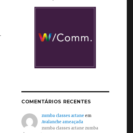
.
COMENTÁRIOS RECENTES
zumba classes artane
em
Avalanche ameaçada
zumba classes artane zumba