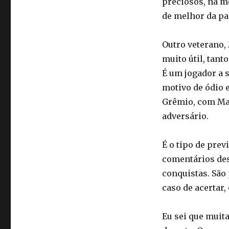
preciosos, na m
de melhor da pa
Outro veterano, 
muito útil, tan
É um jogador a 
motivo de ódio 
Grêmio, com Mai
adversário.
É o tipo de prev
comentários des
conquistas. São
caso de acertar,
Eu sei que muit