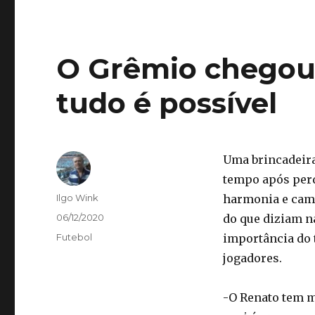
O Grêmio chegou:
tudo é possível
Uma brincadeira
tempo após perd
Autor
Ilgo Wink
harmonia e cama
Publicado
06/12/2020
do que diziam na
em
Categorias
Futebol
importância do 
jogadores.
-O Renato tem m