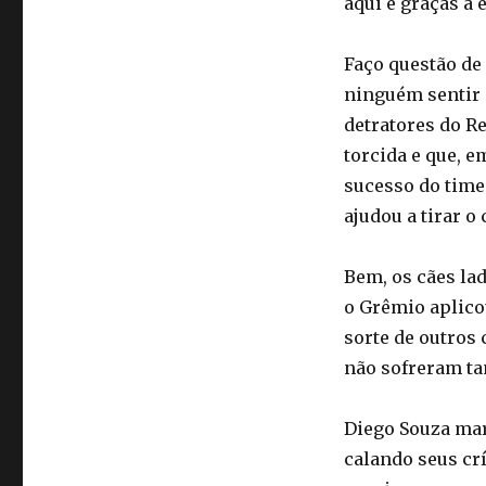
aqui é graças a e
Faço questão de
ninguém sentir 
detratores do R
torcida e que, e
sucesso do time
ajudou a tirar o
Bem, os cães lad
o Grêmio aplicou
sorte de outro
não sofreram ta
Diego Souza mar
calando seus crí