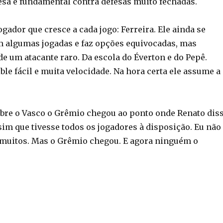
sa é fundamental contra defesas muito fechadas.
gador que cresce a cada jogo: Ferreira. Ele ainda se
m algumas jogadas e faz opções equivocadas, mas
e um atacante raro. Da escola do Éverton e do Pepê.
ble fácil e muita velocidade. Na hora certa ele assume a
obre o Vasco o Grêmio chegou ao ponto onde Renato dis
sim que tivesse todos os jogadores à disposição. Eu não
 muitos. Mas o Grêmio chegou. E agora ninguém o