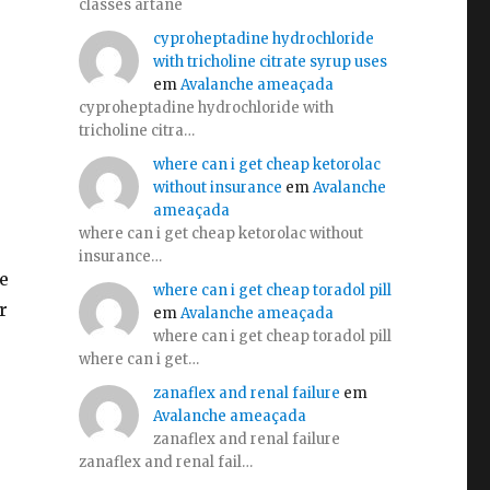
classes artane
cyproheptadine hydrochloride
with tricholine citrate syrup uses
em
Avalanche ameaçada
cyproheptadine hydrochloride with
tricholine citra…
where can i get cheap ketorolac
without insurance
em
Avalanche
ameaçada
where can i get cheap ketorolac without
insurance…
e
where can i get cheap toradol pill
r
em
Avalanche ameaçada
where can i get cheap toradol pill
where can i get…
zanaflex and renal failure
em
Avalanche ameaçada
zanaflex and renal failure
zanaflex and renal fail…