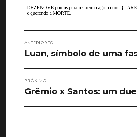
Navegação
ANTERIORES
de
Luan, símbolo de uma fas
Post
anterior:
Post
PRÓXIMO
Grêmio x Santos: um duel
Próximo
post: