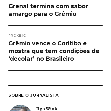
de
Grenal termina com sabor
Post
anterior:
amargo para o Grêmio
Post
PRÓXIMO
Grêmio vence o Coritiba e
Próximo
post:
mostra que tem condições de
‘decolar’ no Brasileiro
SOBRE O JORNALISTA
Ilgo Wink