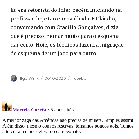
Eu era setorista do Inter, recém iniciando na
profissão hoje tão enxovalhada. E Cláudio,
conversando com Otacílio Gonçalves, dizia
que é preciso treinar muito para o esquema
dar certo. Hoje, os técnicos fazem a migração
de esquema de um jogo para outro.
Autor
Publicado
Categorias
Ilgo Wink
06/10/2020
Futebol
em