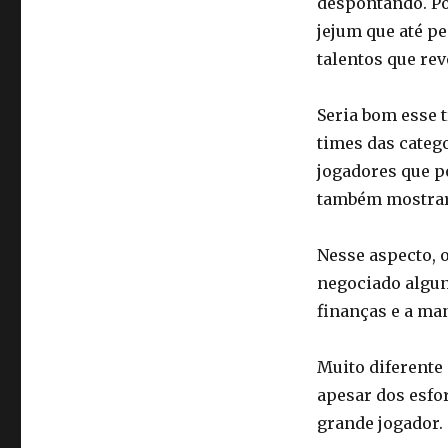
despontando. Po
jejum que até pe
talentos que re
Seria bom esse t
times das catego
jogadores que p
também mostrar 
Nesse aspecto, 
negociado algun
finanças e a man
Muito diferente
apesar dos esfo
grande jogador.