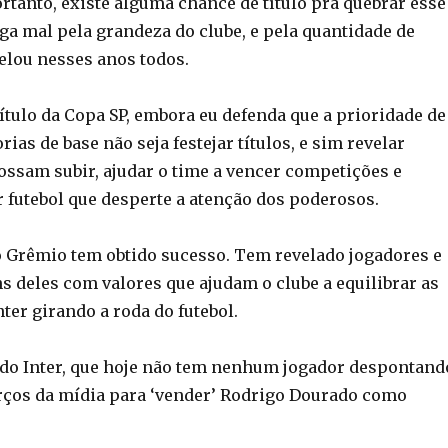
rtanto, existe alguma chance de título pra quebrar esse
ga mal pela grandeza do clube, e pela quantidade de
velou nesses anos todos.
ítulo da Copa SP, embora eu defenda que a prioridade de
rias de base não seja festejar títulos, e sim revelar
ossam subir, ajudar o time a vencer competições e
futebol que desperte a atenção dos poderosos.
o Grêmio tem obtido sucesso. Tem revelado jogadores e
s deles com valores que ajudam o clube a equilibrar as
ter girando a roda do futebol.
 do Inter, que hoje não tem nenhum jogador despontand
rços da mídia para ‘vender’ Rodrigo Dourado como