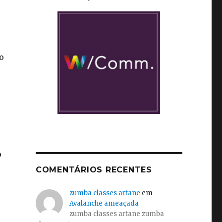
o
o
COMENTÁRIOS RECENTES
zumba classes artane
em
Avalanche ameaçada
zumba classes artane zumba