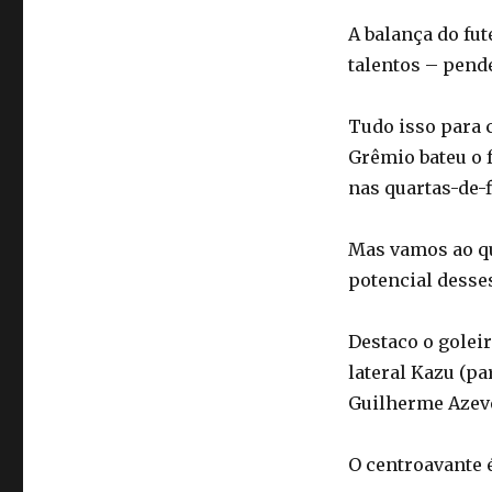
A balança do fu
talentos – pende
Tudo isso para 
Grêmio bateu o f
nas quartas-de-f
Mas vamos ao qu
potencial desses
Destaco o golei
lateral Kazu (pa
Guilherme Azeved
O centroavante é