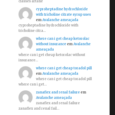
classes artane
cyproheptadine hydrochloride
with tricholine citrate syrup uses
em
Avalanche ameaçada
cyproheptadine hydrochloride with
tricholine citra…
where can i get cheap ketorolac
without insurance
em
Avalanche
ameaçada
where can i get cheap ketorolac without
insurance…
where can i get cheap toradol pill
em
Avalanche ameaçada
where can i get cheap toradol pill
where can i get…
zanaflex and renal failure
em
Avalanche ameaçada
zanaflex and renal failure
zanaflex and renal fail…