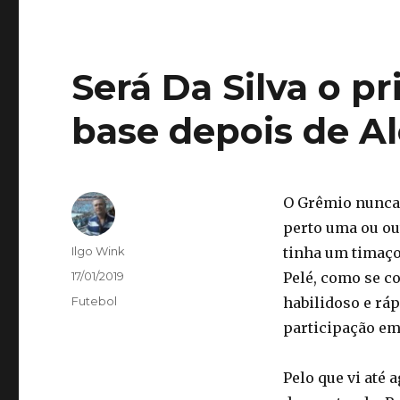
Será Da Silva o p
base depois de A
O Grêmio nunca 
perto uma ou ou
Autor
Ilgo Wink
tinha um timaço
Publicado
17/01/2019
Pelé, como se c
em
Categorias
Futebol
habilidoso e ráp
participação em
Pelo que vi até 