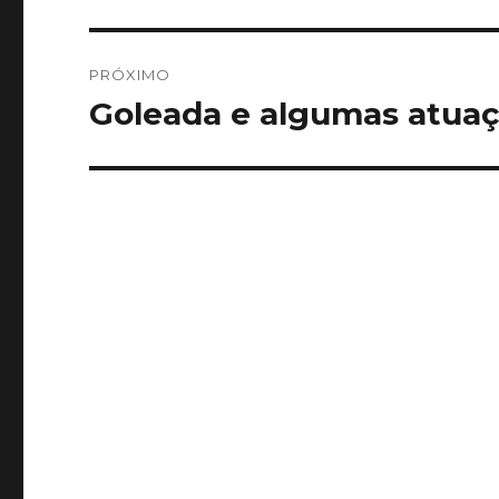
anterior:
Post
PRÓXIMO
Goleada e algumas atuaç
Próximo
post: