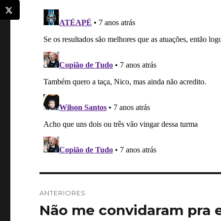
Navegação
ANTERIORES
de
Não me convidaram pra es
Post