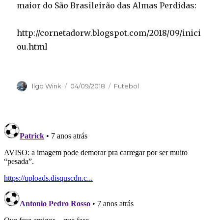
maior do São Brasileirão das Almas Perdidas:
http://cornetadorw.blogspot.com/2018/09/inici
ou.html
Autor
Publicado
Categorias
Ilgo Wink
04/09/2018
Futebol
em