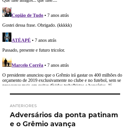
Navegação
ANTERIORES
de
Adversários da ponta patinam
Post
anterior:
e o Grêmio avança
Post