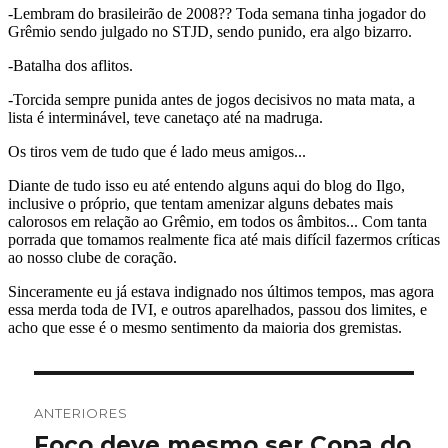
Navegação
ANTERIORES
de
Foco deve mesmo ser Copa do
Post