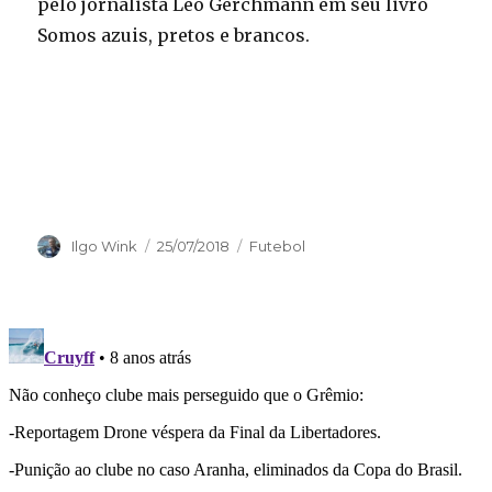
pelo jornalista Léo Gerchmann em seu livro
Somos azuis, pretos e brancos.
Autor
Publicado
Categorias
Ilgo Wink
25/07/2018
Futebol
em