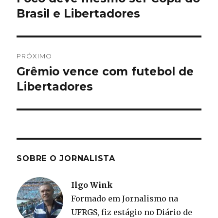
anterior:
Brasil e Libertadores
Post
PRÓXIMO
Grêmio vence com futebol de
Próximo
post:
Libertadores
SOBRE O JORNALISTA
Ilgo Wink
Formado em Jornalismo na
UFRGS, fiz estágio no Diário de