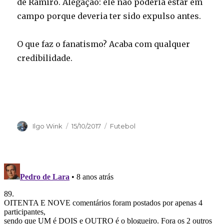
de Ramiro. Alegação: ele não poderia estar em
campo porque deveria ter sido expulso antes.
O que faz o fanatismo? Acaba com qualquer
credibilidade.
Autor
Publicado
Categorias
Ilgo Wink
15/10/2017
Futebol
em