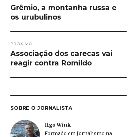
de
Grêmio, a montanha russa e
Post
anterior:
os urubulinos
Post
PRÓXIMO
Associação dos carecas vai
Próximo
post:
reagir contra Romildo
SOBRE O JORNALISTA
Ilgo Wink
Formado em Jornalismo na