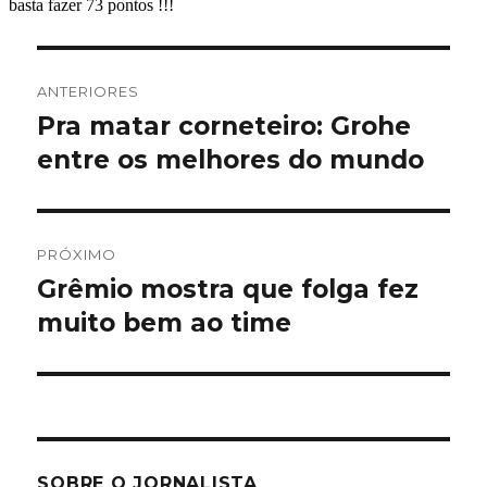
Navegação
ANTERIORES
de
Pra matar corneteiro: Grohe
Post
anterior:
entre os melhores do mundo
Post
PRÓXIMO
Grêmio mostra que folga fez
Próximo
post:
muito bem ao time
SOBRE O JORNALISTA