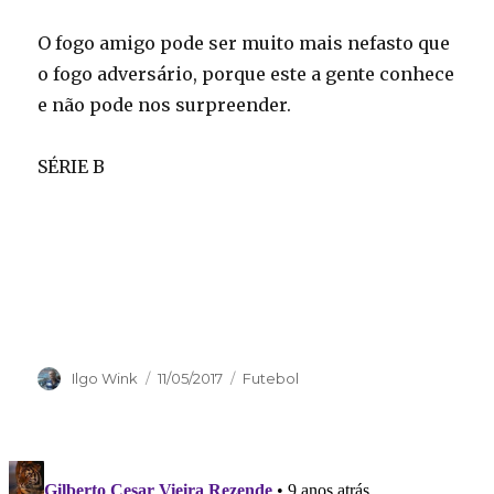
O fogo amigo pode ser muito mais nefasto que
o fogo adversário, porque este a gente conhece
e não pode nos surpreender.
SÉRIE B
Autor
Publicado
Categorias
Ilgo Wink
11/05/2017
Futebol
em