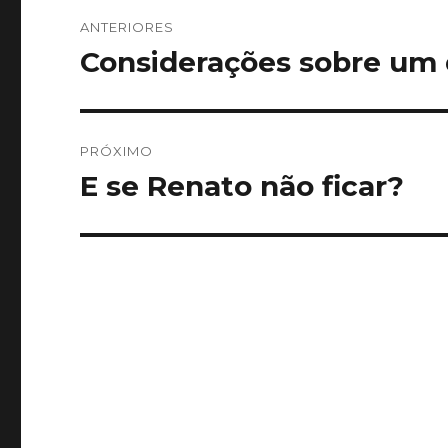
Navegação
ANTERIORES
de
Considerações sobre um
Post
anterior:
Post
PRÓXIMO
E se Renato não ficar?
Próximo
post: