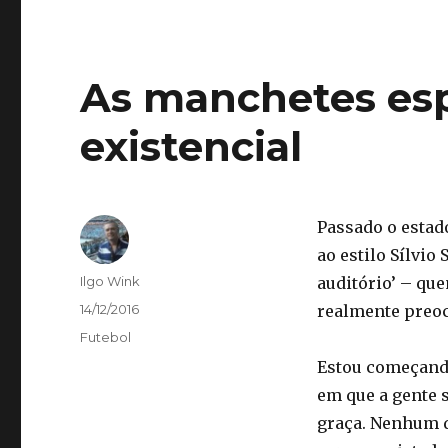
As manchetes esp
existencial
Passado o estad
ao estilo Sílvio
Autor
Ilgo Wink
auditório’ – que
Publicado
14/12/2016
realmente preo
em
Categorias
Futebol
Estou começando
em que a gente s
graça. Nenhum d