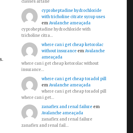
classes artane
cyproheptadine hydrochloride
with tricholine citrate syrup uses
u
em
Avalanche ameaçada
cyproheptadine hydrochloride with
tricholine citra…
where can i get cheap ketorolac
without insurance
em
Avalanche
ameaçada
s.
where can i get cheap ketorolac without
insurance…
where can i get cheap toradol pill
em
Avalanche ameaçada
where can i get cheap toradol pill
where can i get…
zanaflex and renal failure
em
Avalanche ameaçada
zanaflex and renal failure
zanaflex and renal fail…