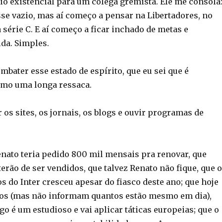
io existencial para um colega gremista. Ele me consola
se vazio, mas aí começo a pensar na Libertadores, no
 série C. E aí começo a ficar inchado de metas e
ida. Simples.
ombater esse estado de espírito, que eu sei que é
omo uma longa ressaca.
er os sites, os jornais, os blogs e ouvir programas de
nato teria pedido 800 mil mensais pra renovar, que
erão de ser vendidos, que talvez Renato não fique, que o
 do Inter cresceu apesar do fiasco deste ano; que hoje
ios (mas não informam quantos estão mesmo em dia),
go é um estudioso e vai aplicar táticas europeias; que o