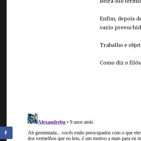
Beira-Rio termi
Enfim, depois d
vazio preenchid
Trabalho e obje
Como diz o filós