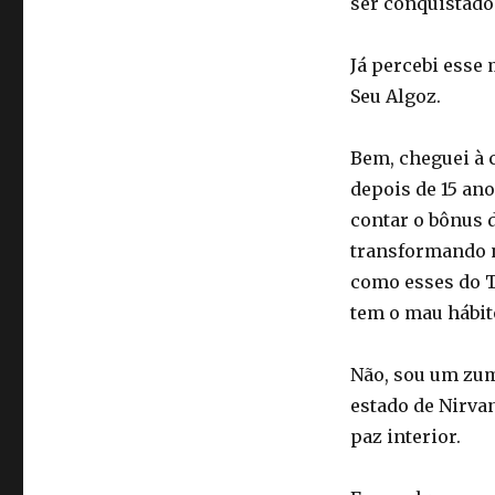
ser conquistado
Já percebi esse
Seu Algoz.
Bem, cheguei à c
depois de 15 an
contar o bônus 
transformando n
como esses do T
tem o mau hábit
Não, sou um zum
estado de Nirvan
paz interior.