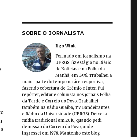
SOBRE O JORNALISTA
Ilgo Wink
Formado em Jornalismo na
UFRGS, fiz estágio no Diário
de Notícias e na Folha da
a
Manhã, em 1976. Trabalhei a
maior parte do tempo na área esportiva,
fazendo cobertura de Grêmio e Inter. Fui
repórter, editor e colunista nos jornais Folha
da Tarde e Correio do Povo. Trabalhei
também na Rádio Guaíba, TV Bandeirantes
to
e Rádio da Universidade (UFRGS). Deixei a
mídia tradicional em 2010, quando pedi
m
demissão do Correio do Povo, onde
 a
ingressei em 1978. Mantenho este blog