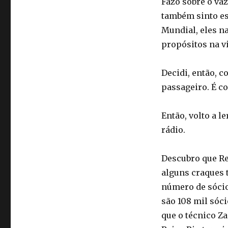
Fazo sobre o vaz
também sinto es
Mundial, eles na
propósitos na v
Decidi, então, c
passageiro. É c
Então, volto a l
rádio.
Descubro que Re
alguns craques t
número de sócios
são 108 mil sóc
que o técnico Za