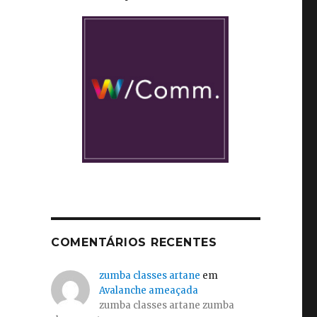
:
COMENTÁRIOS RECENTES
zumba classes artane
em
Avalanche ameaçada
zumba classes artane zumba