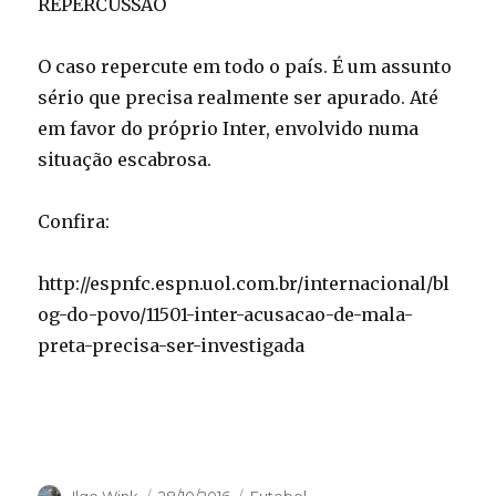
REPERCUSSÃO
O caso repercute em todo o país. É um assunto
sério que precisa realmente ser apurado. Até
em favor do próprio Inter, envolvido numa
situação escabrosa.
Confira:
http://espnfc.espn.uol.com.br/internacional/bl
og-do-povo/11501-inter-acusacao-de-mala-
preta-precisa-ser-investigada
Autor
Publicado
Categorias