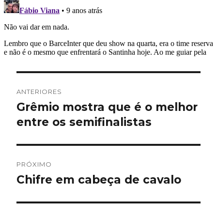
Navegação
ANTERIORES
de
Grêmio mostra que é o melhor
Post
anterior:
entre os semifinalistas
Post
PRÓXIMO
Chifre em cabeça de cavalo
Próximo
post: