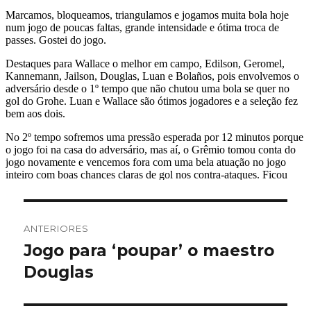
Navegação
ANTERIORES
de
Jogo para ‘poupar’ o maestro
Post
anterior:
Douglas
Post