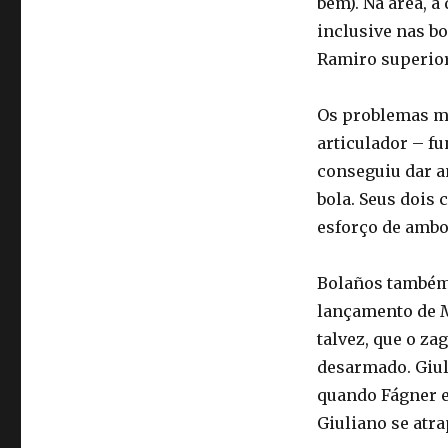
bem). Na área, a
inclusive nas bo
Ramiro superior
Os problemas ma
articulador – f
conseguiu dar a
bola. Seus dois
esforço de ambo
Bolaños também 
lançamento de M
talvez, que o za
desarmado. Giul
quando Fágner e
Giuliano se atr