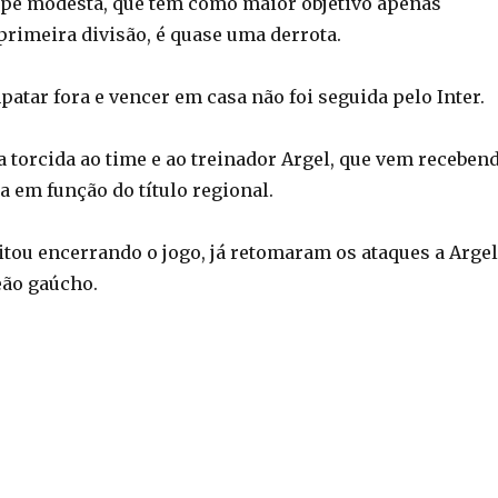
pe modesta, que tem como maior objetivo apenas
rimeira divisão, é quase uma derrota.
atar fora e vencer em casa não foi seguida pelo Inter.
da torcida ao time e ao treinador Argel, que vem receben
ca em função do título regional.
itou encerrando o jogo, já retomaram os ataques a Argel
eão gaúcho.