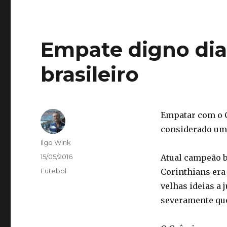
Empate digno dia
brasileiro
Empatar com o C
considerado um
Autor
Ilgo Wink
Publicado
15/05/2016
Atual campeão b
em
Categorias
Futebol
Corinthians era
velhas ideias a 
severamente que