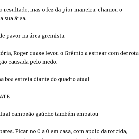
 o resultado, mas o fez da pior maneira: chamou o
a sua área.
e pavor na área gremista.
tória, Roger quase levou o Grêmio a estrear com derrota
ção causada pelo medo.
ma boa estreia diante do quadro atual.
ATE
 atual campeão gaúcho também empatou.
ates. Ficar no 0 a 0 em casa, com apoio da torcida,