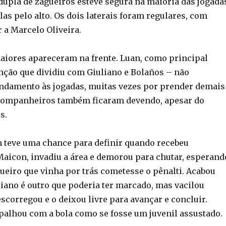
 dupla de zagueiros esteve segura na maioria das jogada
las pelo alto. Os dois laterais foram regulares, com
 a Marcelo Oliveira.
iores apareceram na frente. Luan, como principal
unção que dividiu com Giuliano e Bolaños – não
ndamento às jogadas, muitas vezes por prender demais
 companheiros também ficaram devendo, apesar do
s.
teve uma chance para definir quando recebeu
aicon, invadiu a área e demorou para chutar, esperand
gueiro que vinha por trás cometesse o pênalti. Acabou
iano é outro que poderia ter marcado, mas vacilou
scorregou e o deixou livre para avançar e concluir.
apalhou com a bola como se fosse um juvenil assustado.