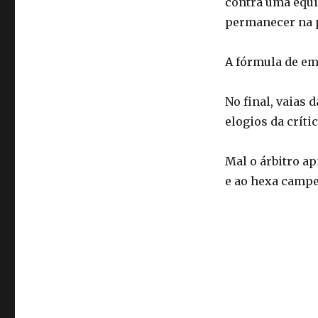
contra uma equi
permanecer na p
A fórmula de emp
No final, vaias 
elogios da críti
Mal o árbitro ap
e ao hexa camp