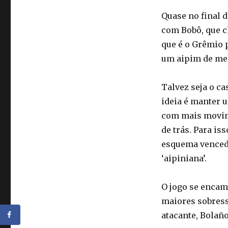
Quase no final d
com Bobô, que ch
que é o Grêmio p
um aipim de mel
Talvez seja o c
ideia é manter u
com mais movime
de trás. Para is
esquema vencedo
‘aipiniana’.
O jogo se encam
maiores sobress
atacante, Bolaño