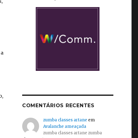
s,
 a
o,
COMENTÁRIOS RECENTES
zumba classes artane
em
Avalanche ameaçada
zumba classes artane zumba