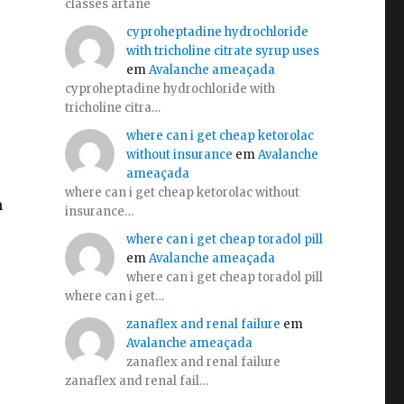
classes artane
cyproheptadine hydrochloride
with tricholine citrate syrup uses
em
Avalanche ameaçada
cyproheptadine hydrochloride with
tricholine citra…
where can i get cheap ketorolac
without insurance
em
Avalanche
ameaçada
where can i get cheap ketorolac without
m
insurance…
where can i get cheap toradol pill
em
Avalanche ameaçada
where can i get cheap toradol pill
where can i get…
zanaflex and renal failure
em
Avalanche ameaçada
zanaflex and renal failure
zanaflex and renal fail…