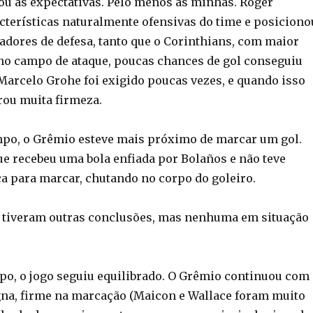
u as expectativas. Pelo menos as minhas. Roger
cterísticas naturalmente ofensivas do time e posiciono
adores de defesa, tanto que o Corinthians, com maior
no campo de ataque, poucas chances de gol conseguiu
 Marcelo Grohe foi exigido poucas vezes, e quando isso
ou muita firmeza.
po, o Grêmio esteve mais próximo de marcar um gol.
ue recebeu uma bola enfiada por Bolaños e não teve
ca para marcar, chutando no corpo do goleiro.
 tiveram outras conclusões, mas nenhuma em situação
o, o jogo seguiu equilibrado. O Grêmio continuou com
na, firme na marcação (Maicon e Wallace foram muito