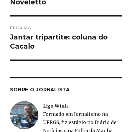
anterior:
Noveletto
Post
PRÓXIMO
Jantar tripartite: coluna do
Próximo
post:
Cacalo
SOBRE O JORNALISTA
Ilgo Wink
Formado em Jornalismo na
UFRGS, fiz estágio no Diário de
Notícias e na Folha da Manhã,