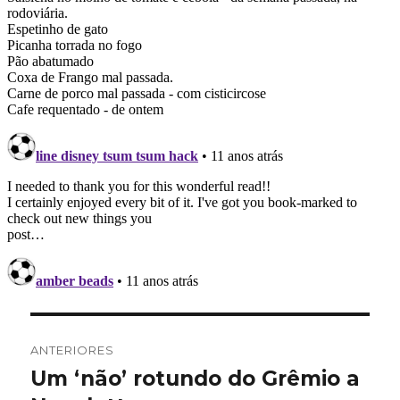
Navegação
ANTERIORES
de
Um ‘não’ rotundo do Grêmio a
Post