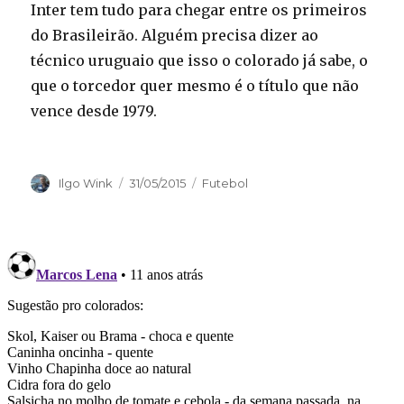
Inter tem tudo para chegar entre os primeiros
do Brasileirão. Alguém precisa dizer ao
técnico uruguaio que isso o colorado já sabe, o
que o torcedor quer mesmo é o título que não
vence desde 1979.
Autor
Publicado
Categorias
Ilgo Wink
31/05/2015
Futebol
em