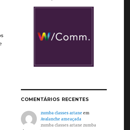
os
e
COMENTÁRIOS RECENTES
zumba classes artane
em
Avalanche ameaçada
zumba classes artane zumba