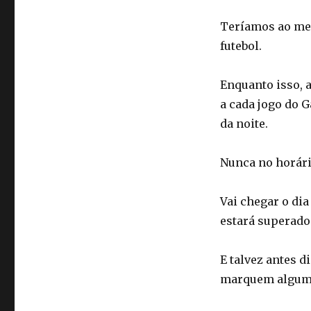
Teríamos ao men
futebol.
Enquanto isso, 
a cada jogo do 
da noite.
Nunca no horári
Vai chegar o di
estará superado
E talvez antes d
marquem algum 