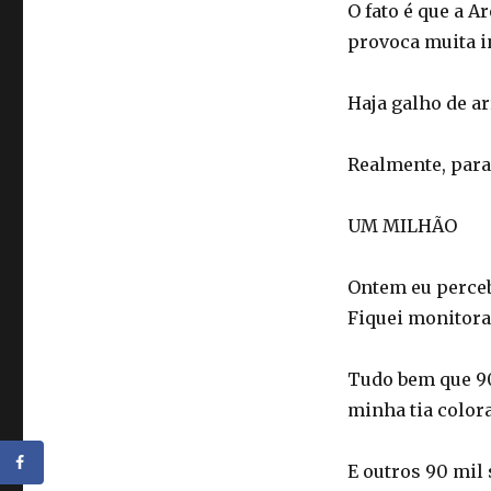
O fato é que a A
provoca muita i
Haja galho de a
Realmente, para
UM MILHÃO
Ontem eu perceb
Fiquei monitora
Tudo bem que 90
minha tia color
E outros 90 mil