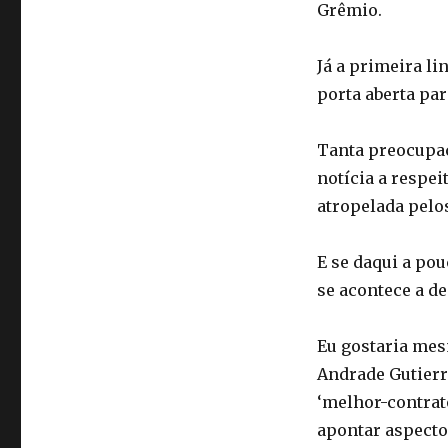
Grêmio.
Já a primeira lin
porta aberta par
Tanta preocupaç
notícia a respei
atropelada pelos
E se daqui a pou
se acontece a de
Eu gostaria mes
Andrade Gutierr
‘melhor-contrat
apontar aspecto