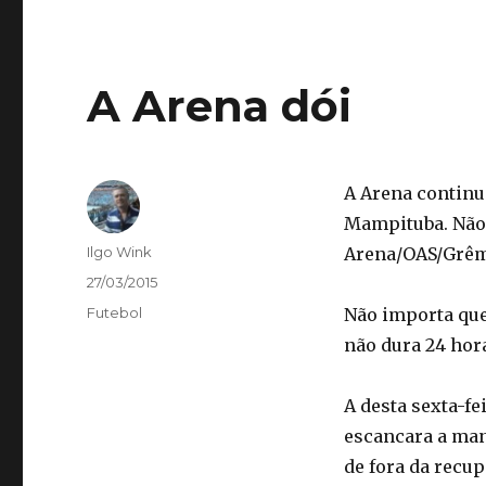
A Arena dói
A Arena continu
Mampituba. Não 
Autor
Ilgo Wink
Arena/OAS/Grêm
Publicado
27/03/2015
em
Categorias
Futebol
Não importa que
não dura 24 hor
A desta sexta-fe
escancara a manc
de fora da recup