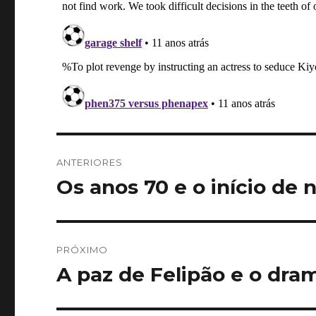
Navegação
ANTERIORES
de
Os anos 70 e o início de
Post
anterior:
Post
PRÓXIMO
A paz de Felipão e o dra
Próximo
post: