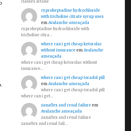
classes artane
o
cyproheptadine hydrochloride
with tricholine citrate syrup uses
em
Avalanche ameaçada
cyproheptadine hydrochloride with
tricholine citra…
where can i get cheap ketorolac
without insurance
em
Avalanche
ameaçada
where can i get cheap ketorolac without
insurance…
where can i get cheap toradol pill
em
Avalanche ameaçada
.
where can i get cheap toradol pill
where can i get…
zanaflex and renal failure
em
Avalanche ameaçada
zanaflex and renal failure
zanaflex and renal fail…