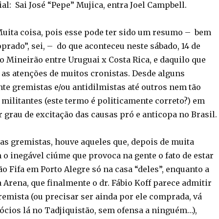
al: Sai José “Pepe” Mujica, entra Joel Campbell.
Muita coisa, pois esse pode ter sido um resumo – bem
prado”, sei, – do que aconteceu neste sábado, 14 de
o Mineirão entre Uruguai x Costa Rica, e daquilo que
as atenções de muitos cronistas. Desde alguns
e gremistas e/ou antidilmistas até outros nem tão
militantes (este termo é politicamente correto?) em
grau de excitação das causas pró e anticopa no Brasil.
tas gremistas, houve aqueles que, depois de muita
 o inegável ciúme que provoca na gente o fato de estar
o Fifa em Porto Alegre só na casa “deles”, enquanto a
Arena, que finalmente o dr. Fábio Koff parece admitir
remista (ou precisar ser ainda por ele comprada, vá
ócios lá no Tadjiquistão, sem ofensa a ninguém…),