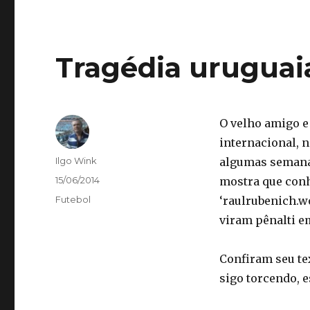
Tragédia uruguai
O velho amigo e
internacional, n
Autor
Ilgo Wink
algumas semanas
Publicado
15/06/2014
mostra que conh
em
Categorias
Futebol
‘raulrubenich.w
viram pênalti e
Confiram seu tex
sigo torcendo, 