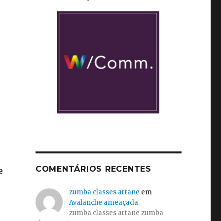
”
COMENTÁRIOS RECENTES
e
zumba classes artane
em
Avalanche ameaçada
zumba classes artane zumba