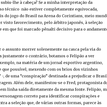
 subiu-lhe à cabeça? Se a minha interpretação da
sso técnico não estiver completamente equivocada,
is do jogo do Brasil na Arena do Corintians, meio mund
r visto favorecimento, pelo árbitro japonês, à seleção
nce em que foi marcado pênalti decisivo para o andament
r o assunto morrer solenemente na casca pela via do
s justamente o contrário, botamos o Felipão a ver
exemplo, na matéria de um jornal esportivo argentino,
e que possível, mexendo com os brios dos vizinhos
” -, de uma “conspiração” destinada a prejudicar o Brasi
tragem. Além dele, manifestou-se o Fred, protagonista d
, em linha saída diretamente da mesma fonte. Felipão, m
 personagem correto para identificar conspirações e
ra a seleção que, de várias outras formas, parece às