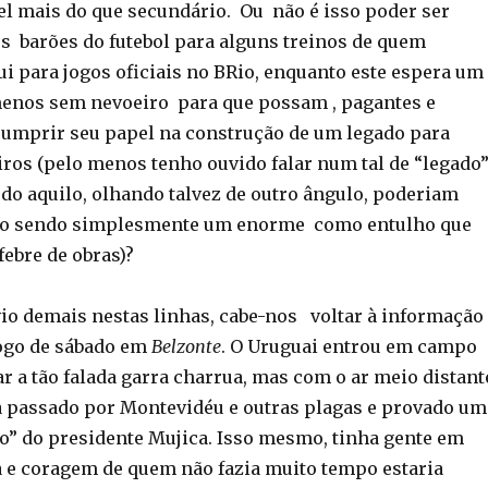
 mais do que secundário. Ou não é isso poder ser
os barões do futebol para alguns treinos de quem
ui para jogos oficiais no BRio, enquanto este espera um
enos sem nevoeiro para que possam , pagantes e
umprir seu papel na construção de um legado para
iros (pelo menos tenho ouvido falar num tal de “legado
udo aquilo, olhando talvez de outro ângulo, poderiam
mo sendo simplesmente um enorme como entulho que
febre de obras)?
vio demais nestas linhas, cabe-nos voltar à informação
jogo de sábado em
Belzonte
. O Uruguai entrou em campo
r a tão falada garra charrua, mas com o ar meio distant
a passado por Montevidéu e outras plagas e provado um
o” do presidente Mujica. Isso mesmo, tinha gente em
e coragem de quem não fazia muito tempo estaria