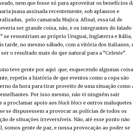
ado, nem que fosse só para aproveitar os benefícios d
maria juana assinada recentemente, sob aplausos e
alizadas, pelo camarada Mujica. Afinal, essa tal de
everia ser grande coisa, não, e os integrantes do falado
 se resumiriam ao próprio Uruguai, Inglaterra e Itália,
s tarde, no mesmo sábado, com a vitória dos italianos, 
a ser o resultado mais do que natural para a “Celeste”.
smo teve gente por aqui que, esquecendo algumas cois
te, repetiu a história de que eventos como a copa são
erno da hora para tirar proveito de uma situação como 
semelhantes. Por isso mesmo, não vi ninguém sair
e a proclamar apoio aos
black blocs
e outros maluquetes
se se dispusessem a provocar as polícias de todos os
ção de situações irreversíveis. Não, até esse ponto não
l, somos gente de paz, e nossa provocação ao poder se