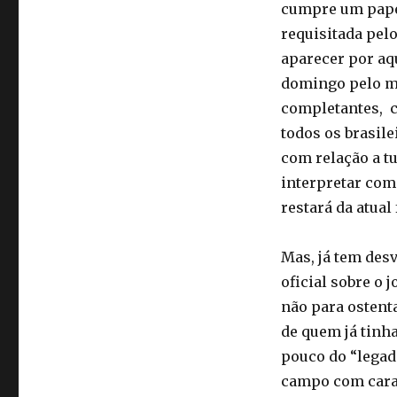
cumpre um papel
requisitada pel
aparecer por aq
domingo pelo m
completantes, c
todos os brasile
com relação a t
interpretar co
restará da atual 
Mas, já tem des
oficial sobre o 
não para ostenta
de quem já tinh
pouco do “legad
campo com cara 