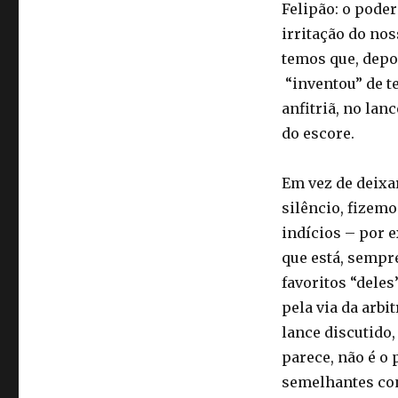
Felipão: o poder
irritação do no
temos que, depo
“inventou” de te
anfitriã, no la
do escore.
Em vez de deixa
silêncio, fizemo
indícios – por 
que está, sempr
favoritos “deles
pela via da arbi
lance discutido
parece, não é o
semelhantes cont