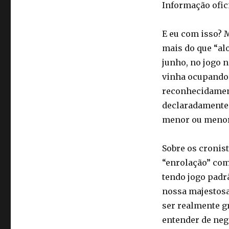
Informação ofici
E eu com isso? 
mais do que “alo
junho, no jogo n
vinha ocupando 
reconhecidament
declaradamente 
menor ou menor 
Sobre os cronis
“enrolação” com
tendo jogo padrã
nossa majestosa 
ser realmente g
entender de neg