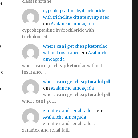
classes artane
a
cyproheptadine hydrochloride
with tricholine citrate syrup uses
em
Avalanche ameaçada
cyproheptadine hydrochloride with
tricholine citra…
e
where can i get cheap ketorolac
without insurance
em
Avalanche
ameaçada
where can i get cheap ketorolac without
as
insurance…
where can i get cheap toradol pill
em
Avalanche ameaçada
a
where can i get cheap toradol pill
where can i get…
zanaflex and renal failure
em
Avalanche ameaçada
zanaflex and renal failure
zanaflex and renal fail…