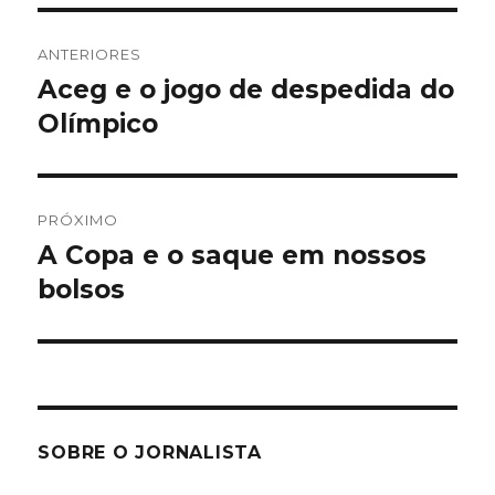
Navegação
ANTERIORES
de
Aceg e o jogo de despedida do
Post
anterior:
Olímpico
Post
PRÓXIMO
A Copa e o saque em nossos
Próximo
post:
bolsos
SOBRE O JORNALISTA