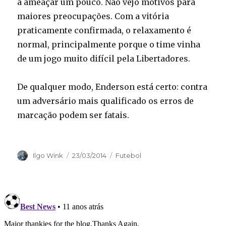
a ameaçar um pouco. Não vejo motivos para
maiores preocupações. Com a vitória
praticamente confirmada, o relaxamento é
normal, principalmente porque o time vinha
de um jogo muito difícil pela Libertadores.
De qualquer modo, Enderson está certo: contra
um adversário mais qualificado os erros de
marcação podem ser fatais.
Autor
Publicado
Categorias
Ilgo Wink
23/03/2014
Futebol
em