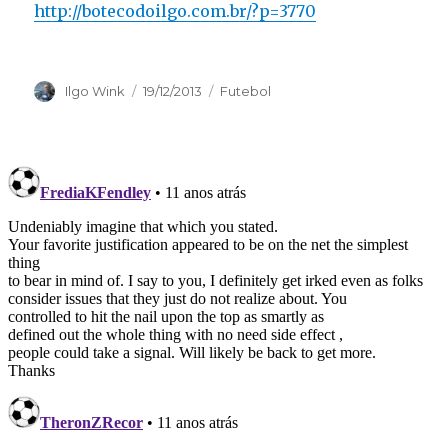
http://botecodoilgo.com.br/?p=3770
Autor
Publicado
Categorias
Ilgo Wink
19/12/2013
Futebol
em