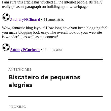
Navegação
ANTERIORES
de
Biscateiro de pequenas
Post
anterior:
alegrias
Post
PRÓXIMO