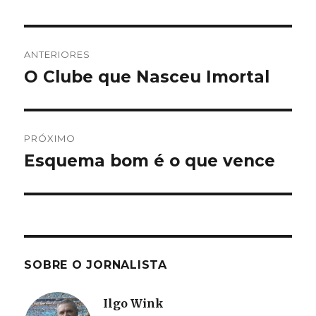
Navegação
ANTERIORES
de
O Clube que Nasceu Imortal
Post
anterior:
Post
PRÓXIMO
Esquema bom é o que vence
Próximo
post:
SOBRE O JORNALISTA
Ilgo Wink