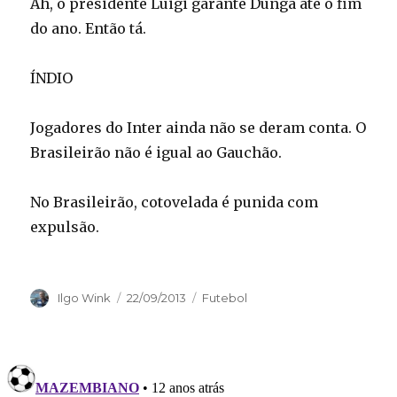
Ah, o presidente Luigi garante Dunga até o fim
do ano. Então tá.
ÍNDIO
Jogadores do Inter ainda não se deram conta. O
Brasileirão não é igual ao Gauchão.
No Brasileirão, cotovelada é punida com
expulsão.
Autor
Publicado
Categorias
Ilgo Wink
22/09/2013
Futebol
em