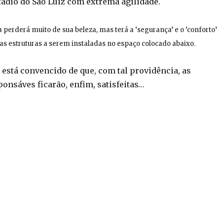
tádio do São Luiz com extrema agilidade.
 perderá muito de sua beleza, mas terá a ‘segurança’ e o ‘conforto’
s estruturas a serem instaladas no espaço colocado abaixo.
 está convencido de que, com tal providência, as
onsáves ficarão, enfim, satisfeitas…