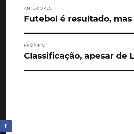
Navegação
ANTERIORES
de
Futebol é resultado, mas
Post
anterior:
Post
PRÓXIMO
Classificação, apesar d
Próximo
post: