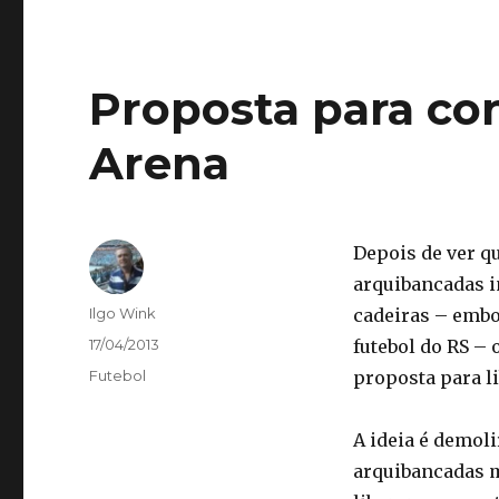
Proposta para con
Arena
Depois de ver q
arquibancadas i
Autor
Ilgo Wink
cadeiras – embo
Publicado
17/04/2013
futebol do RS –
em
Categorias
Futebol
proposta para l
A ideia é demoli
arquibancadas m