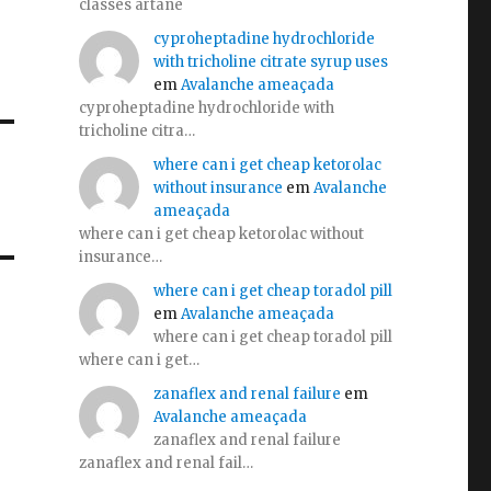
classes artane
cyproheptadine hydrochloride
with tricholine citrate syrup uses
em
Avalanche ameaçada
cyproheptadine hydrochloride with
tricholine citra…
where can i get cheap ketorolac
without insurance
em
Avalanche
ameaçada
where can i get cheap ketorolac without
insurance…
where can i get cheap toradol pill
em
Avalanche ameaçada
where can i get cheap toradol pill
where can i get…
zanaflex and renal failure
em
Avalanche ameaçada
zanaflex and renal failure
zanaflex and renal fail…