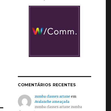
COMENTÁRIOS RECENTES
zumba classes artane
em
Avalanche ameaçada
zumba classes artane zumba