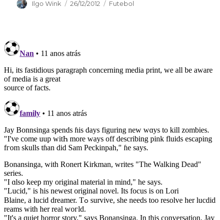
Autor
Publicado
Categorias
Ilgo Wink
26/12/2012
Futebol
em