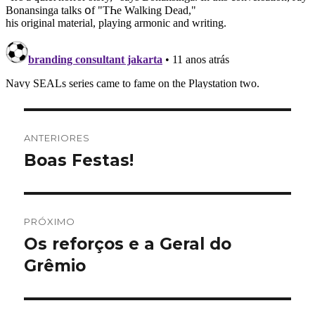
Navegação
ANTERIORES
de
Boas Festas!
Post
anterior:
Post
PRÓXIMO
Os reforços e a Geral do
Próximo
post:
Grêmio