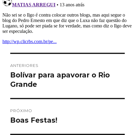
Navegação
ANTERIORES
de
Bolívar para apavorar o Rio
Post
anterior:
Grande
Post
PRÓXIMO
Boas Festas!
Próximo
post: