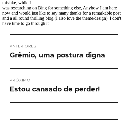
Navegação
ANTERIORES
de
Grêmio, uma postura digna
Post
anterior:
Post
PRÓXIMO
Estou cansado de perder!
Próximo
post: