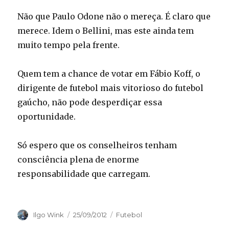
Não que Paulo Odone não o mereça. É claro que
merece. Idem o Bellini, mas este ainda tem
muito tempo pela frente.
Quem tem a chance de votar em Fábio Koff, o
dirigente de futebol mais vitorioso do futebol
gaúcho, não pode desperdiçar essa
oportunidade.
Só espero que os conselheiros tenham
consciência plena de enorme
responsabilidade que carregam.
Autor
Publicado
Categorias
Ilgo Wink
25/09/2012
Futebol
em