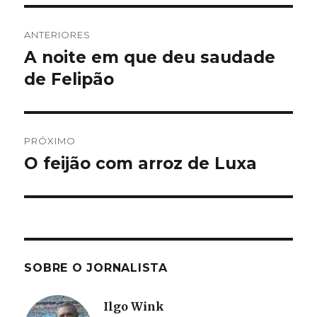
Navegação
ANTERIORES
de
A noite em que deu saudade
Post
anterior:
de Felipão
Post
PRÓXIMO
O feijão com arroz de Luxa
Próximo
post:
SOBRE O JORNALISTA
Ilgo Wink