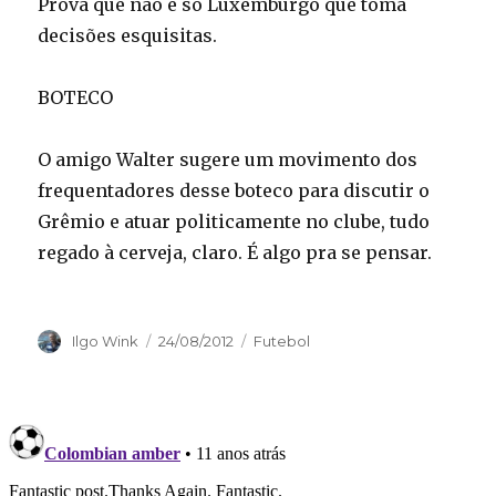
Prova que não é só Luxemburgo que toma
decisões esquisitas.
BOTECO
O amigo Walter sugere um movimento dos
frequentadores desse boteco para discutir o
Grêmio e atuar politicamente no clube, tudo
regado à cerveja, claro. É algo pra se pensar.
Autor
Publicado
Categorias
Ilgo Wink
24/08/2012
Futebol
em