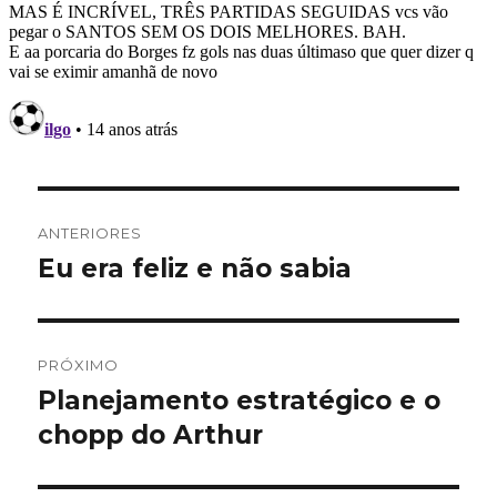
Navegação
ANTERIORES
de
Eu era feliz e não sabia
Post
anterior:
Post
PRÓXIMO
Planejamento estratégico e o
Próximo
post:
chopp do Arthur