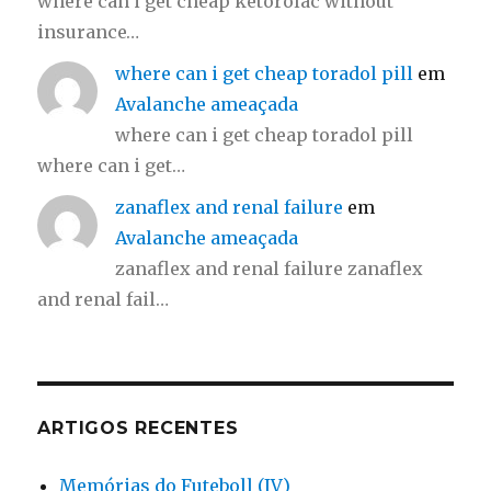
where can i get cheap ketorolac without
insurance…
where can i get cheap toradol pill
em
Avalanche ameaçada
where can i get cheap toradol pill
where can i get…
zanaflex and renal failure
em
Avalanche ameaçada
zanaflex and renal failure zanaflex
and renal fail…
ARTIGOS RECENTES
Memórias do Futeboll (IV)