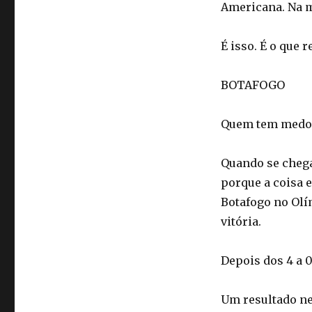
Americana. Na m
É isso. É o que 
BOTAFOGO
Quem tem medo 
Quando se chega
porque a coisa e
Botafogo no Olí
vitória.
Depois dos 4 a 
Um resultado ne