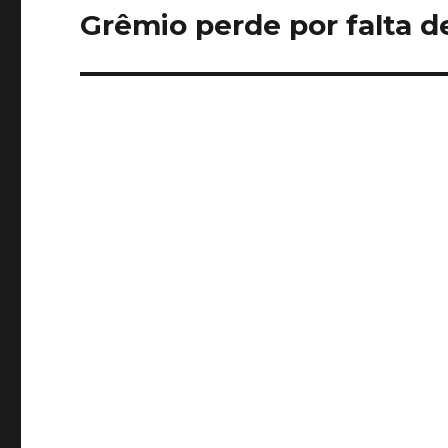
Grêmio perde por falta d
Próximo
post: