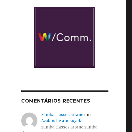
COMENTÁRIOS RECENTES
zumba classes artane
em
Avalanche ameaçada
zumba classes artane zumba