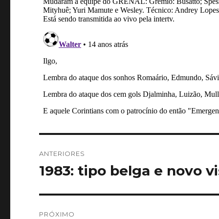
Navegação
ANTERIORES
de
1983: tipo belga e novo v
Post
anterior:
Post
PRÓXIMO