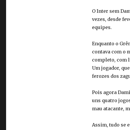
O Inter sem Dam
vezes, desde fev
equipes.
Enquanto o Grêm
contava com o m
completo, com l
Um jogador, que
ferozes dos zagu
Pois agora Damiã
uns quatro jogos
mau atacante, m
Assim, tudo se 