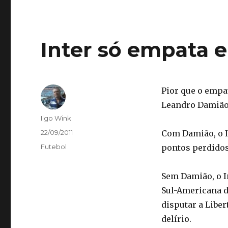
Inter só empata 
Pior que o empat
Leandro Damião
Autor
Ilgo Wink
Publicado
22/09/2011
Com Damião, o I
em
Categorias
Futebol
pontos perdidos
Sem Damião, o I
Sul-Americana d
disputar a Libe
delírio.