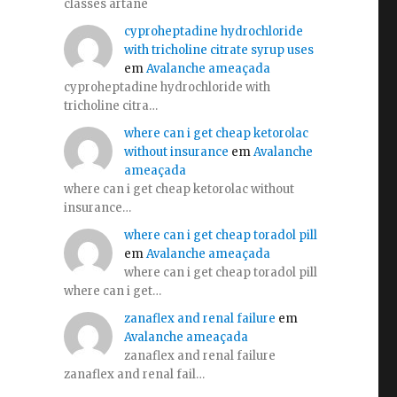
classes artane
cyproheptadine hydrochloride
with tricholine citrate syrup uses
em
Avalanche ameaçada
cyproheptadine hydrochloride with
tricholine citra…
where can i get cheap ketorolac
without insurance
em
Avalanche
ameaçada
where can i get cheap ketorolac without
insurance…
where can i get cheap toradol pill
em
Avalanche ameaçada
where can i get cheap toradol pill
where can i get…
zanaflex and renal failure
em
Avalanche ameaçada
zanaflex and renal failure
zanaflex and renal fail…