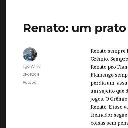
Renato: um prato
Renato sempre f
Grêmio. Sempre 
Autor
Ilgo Wink
Renato pro Flam
Publicado
21/01/2011
Flamengo sempre
em
Categorias
Futebol
perdia um ‘assun
um sujeito que d
jogos. O Grêmio
Renato. E isso 
treinador segue
coisas sem pens