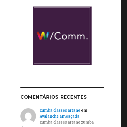
COMENTÁRIOS RECENTES
zumba classes artane
em
Avalanche ameaçada
zumba classes artane zumba