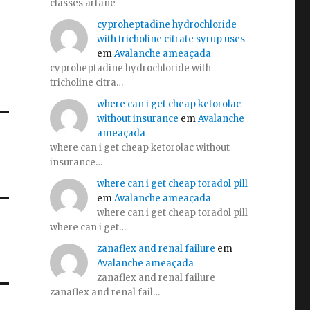
classes artane
cyproheptadine hydrochloride
with tricholine citrate syrup uses
em
Avalanche ameaçada
cyproheptadine hydrochloride with
tricholine citra…
where can i get cheap ketorolac
without insurance
em
Avalanche
ameaçada
where can i get cheap ketorolac without
insurance…
where can i get cheap toradol pill
em
Avalanche ameaçada
where can i get cheap toradol pill
where can i get…
zanaflex and renal failure
em
Avalanche ameaçada
zanaflex and renal failure
zanaflex and renal fail…