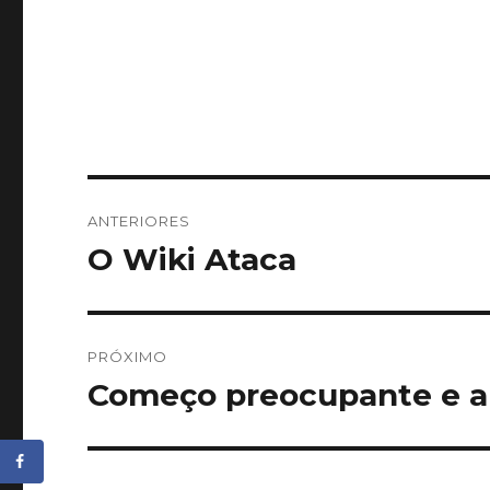
Navegação
ANTERIORES
de
O Wiki Ataca
Post
anterior:
Post
PRÓXIMO
Começo preocupante e 
Próximo
post: