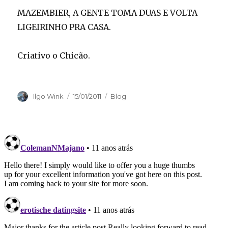
MAZEMBIER, A GENTE TOMA DUAS E VOLTA
LIGEIRINHO PRA CASA.
Criativo o Chicão.
Autor
Publicado
Categorias
Ilgo Wink
15/01/2011
Blog
em