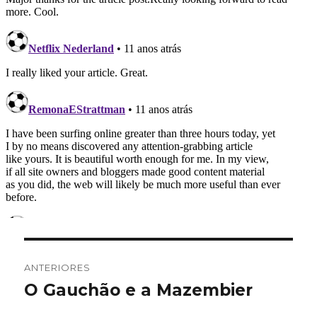
Navegação
ANTERIORES
de
O Gauchão e a Mazembier
Post
anterior:
Post