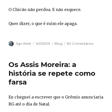
O Chicão não perdoa. E não esquece.
Quer dizer, o que é ruim ele apaga.
Autor
Publicado
Categorias
Ilgo Wink
14/01/2011
Blog
80 Comentários
em
Os Assis Moreira: a
história se repete como
farsa
Eu cheguei a escrever que o Grêmio anunciaria
RG até o dia de Natal.