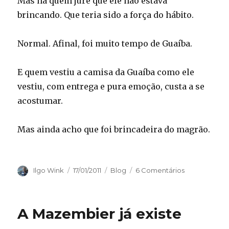
Mas há quem jure que ele não estava
brincando. Que teria sido a força do hábito.
Normal. Afinal, foi muito tempo de Guaíba.
E quem vestiu a camisa da Guaíba como ele
vestiu, com entrega e pura emoção, custa a se
acostumar.
Mas ainda acho que foi brincadeira do magrão.
Autor
Publicado
Categorias
Ilgo Wink
17/01/2011
Blog
6 Comentários
em
A Mazembier já existe