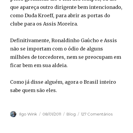
que apareça outro dirigente bem intencionado,
como Duda Kroeff, para abrir as portas do
clube para os Assis Moreira.
Definitivamente, Ronaldinho Gaúcho e Assis
não se importam com o ódio de alguns
milhões de torcedores, nem se preocupam em
ficar bem em sua aldeia.
Como já disse alguém, agora o Brasil inteiro
sabe quem são eles.
Autor
Publicado
Categorias
Ilgo Wink
08/01/2011
Blog
127 Comentários
em