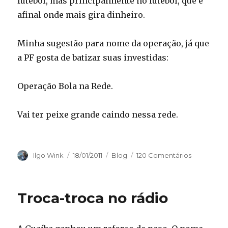
futebol, mas principalmente no futebol, que é
afinal onde mais gira dinheiro.
Minha sugestão para nome da operação, já que
a PF gosta de batizar suas investidas:
Operação Bola na Rede.
Vai ter peixe grande caindo nessa rede.
Autor
Publicado
Categorias
Ilgo Wink
18/01/2011
Blog
120 Comentários
em
Troca-troca no rádio