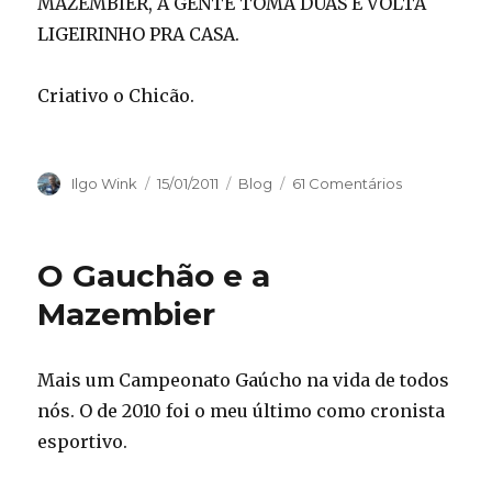
MAZEMBIER, A GENTE TOMA DUAS E VOLTA
LIGEIRINHO PRA CASA.
Criativo o Chicão.
Autor
Publicado
Categorias
Ilgo Wink
15/01/2011
Blog
61 Comentários
em
O Gauchão e a
Mazembier
Mais um Campeonato Gaúcho na vida de todos
nós. O de 2010 foi o meu último como cronista
esportivo.