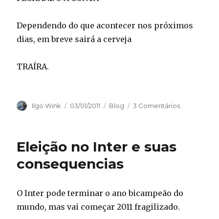
Dependendo do que acontecer nos próximos
dias, em breve sairá a cerveja
TRAÍRA.
Autor
Publicado
Categorias
Ilgo Wink
03/01/2011
Blog
3 Comentários
em
Eleição no Inter e suas
consequencias
O Inter pode terminar o ano bicampeão do
mundo, mas vai começar 2011 fragilizado.