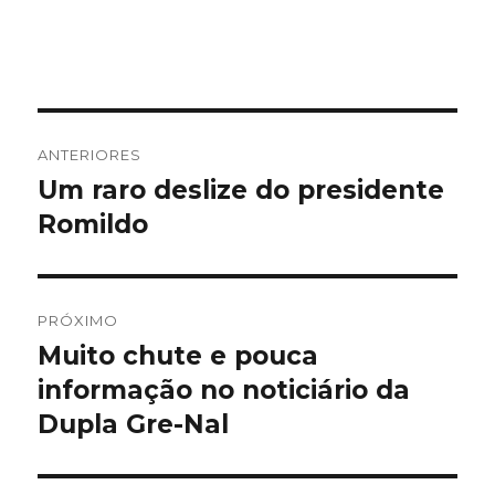
Navegação
ANTERIORES
de
Um raro deslize do presidente
Post
anterior:
Romildo
Post
PRÓXIMO
Muito chute e pouca
Próximo
post:
informação no noticiário da
Dupla Gre-Nal