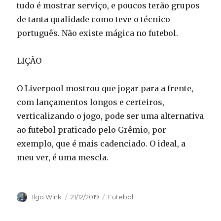
tudo é mostrar serviço, e poucos terão grupos
de tanta qualidade como teve o técnico
português. Não existe mágica no futebol.
LIÇÃO
O Liverpool mostrou que jogar para a frente,
com lançamentos longos e certeiros,
verticalizando o jogo, pode ser uma alternativa
ao futebol praticado pelo Grêmio, por
exemplo, que é mais cadenciado. O ideal, a
meu ver, é uma mescla.
Autor
Publicado
Categorias
Ilgo Wink
21/12/2019
Futebol
em