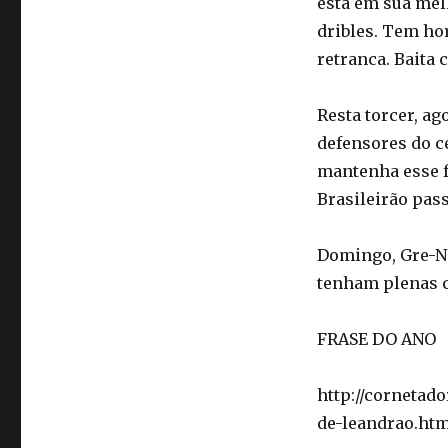
está em sua mel
dribles. Tem ho
retranca. Baita 
Resta torcer, ag
defensores do ce
mantenha esse 
Brasileirão pass
Domingo, Gre-Na
tenham plenas 
FRASE DO ANO
http://cornetad
de-leandrao.ht