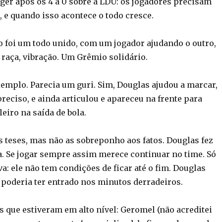
ger após os 4 a 0 sobre a LDU: os jogadores precisam
 e quando isso acontece o todo cresce.
 foi um todo unido, com um jogador ajudando o outro,
raça, vibração. Um Grêmio solidário.
emplo. Parecia um guri. Sim, Douglas ajudou a marcar,
eciso, e ainda articulou e apareceu na frente para
eiro na saída de bola.
 teses, mas não as sobreponho aos fatos. Douglas fez
a. Se jogar sempre assim merece continuar no time. Só
a: ele não tem condições de ficar até o fim. Douglas
 poderia ter entrado nos minutos derradeiros.
s que estiveram em alto nível: Geromel (não acreditei