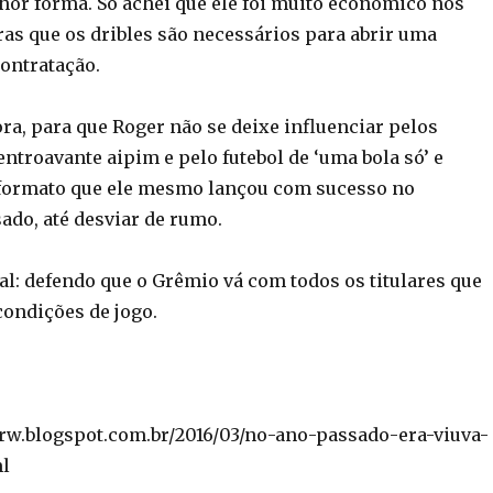
hor forma. Só achei que ele foi muito econômico nos
ras que os dribles são necessários para abrir uma
contratação.
ora, para que Roger não se deixe influenciar pelos
ntroavante aipim e pelo futebol de ‘uma bola só’ e
formato que ele mesmo lançou com sucesso no
ado, até desviar de rumo.
l: defendo que o Grêmio vá com todos os titulares que
condições de jogo.
orw.blogspot.com.br/2016/03/no-ano-passado-era-viuva-
ml