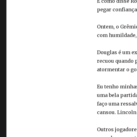
É como disse Ro
pegar confiança,
Ontem, o Grêmio
com humildade, 
Douglas é um ex
recuou quando pr
atormentar o gol
Eu tenho minhas
uma bela partid
faço uma ressalv
cansou. Lincoln
Outros jogadore