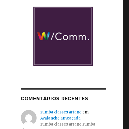
COMENTÁRIOS RECENTES
zumba classes artane
em
Avalanche ameaçada
zumba classes artane zumba