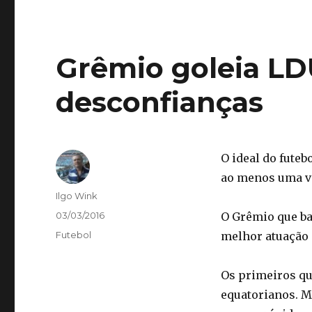
Grêmio goleia LD
desconfianças
O ideal do futeb
ao menos uma ve
Autor
Ilgo Wink
Publicado
03/03/2016
O Grêmio que bat
em
Categorias
Futebol
melhor atuação
Os primeiros qu
equatorianos. M