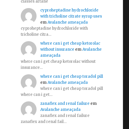
classes artane
cyproheptadine hydrochloride
with tricholine citrate syrup uses
em
Avalanche ameaçada
cyproheptadine hydrochloride with
tricholine citra…
where can i get cheap ketorolac
without insurance
em
Avalanche
ameaçada
where can i get cheap ketorolac without
insurance…
where can i get cheap toradol pill
em
Avalanche ameaçada
where can i get cheap toradol pill
where can i get…
zanaflex and renal failure
em
Avalanche ameaçada
zanaflex and renal failure
zanaflex and renal fail…