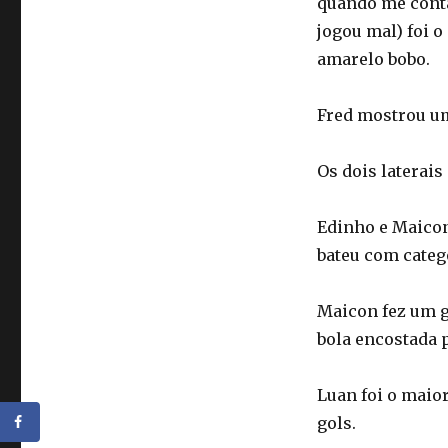
quando me conta
jogou mal) foi o
amarelo bobo.
Fred mostrou uma
Os dois laterai
Edinho e Maicon
bateu com categ
Maicon fez um g
bola encostada p
Luan foi o maio
gols.