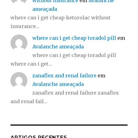
without insurance
em
Avalanche
ameaçada
where can i get cheap ketorolac without
insurance…
where can i get cheap toradol pill
em
Avalanche ameaçada
where can i get cheap toradol pill
where can i get…
zanaflex and renal failure
em
Avalanche ameaçada
zanaflex and renal failure zanaflex
and renal fail…
ARTIGOS RECENTES