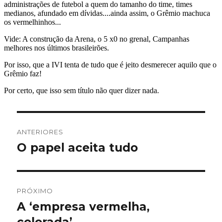
Navegação
ANTERIORES
de
O papel aceita tudo
Post
anterior:
Post
PRÓXIMO
A ‘empresa vermelha,
Próximo
post: