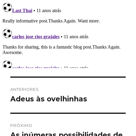
Navegação
ANTERIORES
de
Adeus às ovelhinhas
Post
anterior:
Post
PRÓXIMO
As inúmeras possibilidades de
Próximo