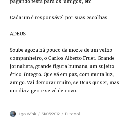
pagando festa para os ‘amigos’, etc.
Cada um é responsável por suas escolhas.
ADEUS
Soube agora há pouco da morte de um velho
companheiro, o Carlos Alberto Fruet. Grande
jornalista, grande figura humana, um sujeito
ético, íntegro. Que vá em paz, com muita luz,
amigo. Vai demorar muito, se Deus quiser, mas
um dia a gente se vê de novo.
Autor
Publicado
Categorias
Ilgo Wink
31/05/2012
Futebol
em