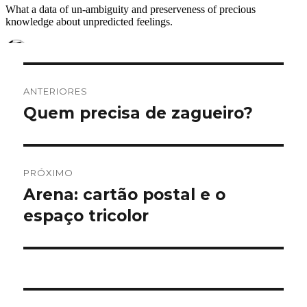
Navegação
ANTERIORES
de
Quem precisa de zagueiro?
Post
anterior:
Post
PRÓXIMO
Arena: cartão postal e o
Próximo
post:
espaço tricolor