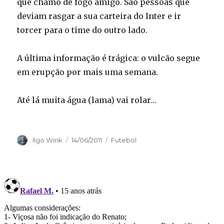
que chamo de fogo amigo. São pessoas que
deviam rasgar a sua carteira do Inter e ir
torcer para o time do outro lado.
A última informação é trágica: o vulcão segue
em erupção por mais uma semana.
Até lá muita água (lama) vai rolar…
Autor
Publicado
Categorias
Ilgo Wink
14/06/2011
Futebol
em