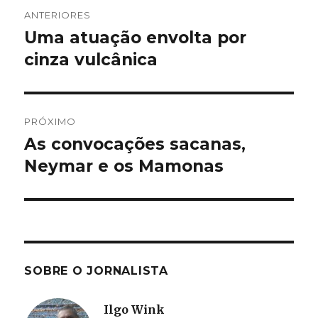
Navegação
ANTERIORES
de
Uma atuação envolta por
Post
anterior:
cinza vulcânica
Post
PRÓXIMO
As convocações sacanas,
Próximo
post:
Neymar e os Mamonas
SOBRE O JORNALISTA
Ilgo Wink