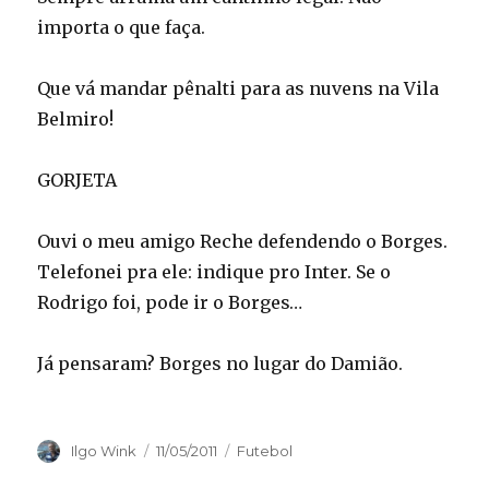
importa o que faça.
Que vá mandar pênalti para as nuvens na Vila
Belmiro!
GORJETA
Ouvi o meu amigo Reche defendendo o Borges.
Telefonei pra ele: indique pro Inter. Se o
Rodrigo foi, pode ir o Borges…
Já pensaram? Borges no lugar do Damião.
Autor
Publicado
Categorias
Ilgo Wink
11/05/2011
Futebol
em