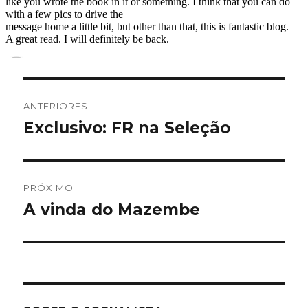
Navegação
ANTERIORES
de
Exclusivo: FR na Seleção
Post
anterior:
Post
PRÓXIMO
A vinda do Mazembe
Próximo
post: