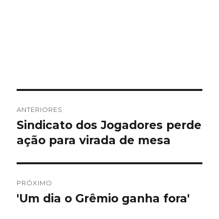
Navegação
ANTERIORES
de
Sindicato dos Jogadores perde
Post
anterior:
ação para virada de mesa
Post
PRÓXIMO
'Um dia o Grêmio ganha fora'
Próximo
post: