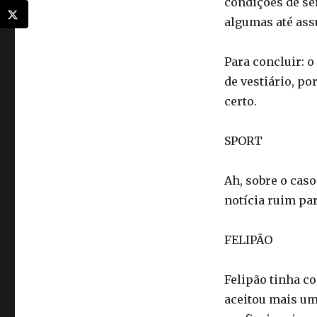
condições de ser
algumas até ass
Para concluir: 
de vestiário, po
certo.
SPORT
Ah, sobre o cas
notícia ruim pa
FELIPÃO
Felipão tinha co
aceitou mais um