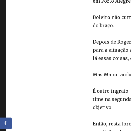
em Porto Alegre
Boleiro não cur
do braço.
Depois de Roge
para a situação
lá essas coisas,
Mas Mano também
É outro ingrato
time na segunda 
objetivo.
Então, resta tor