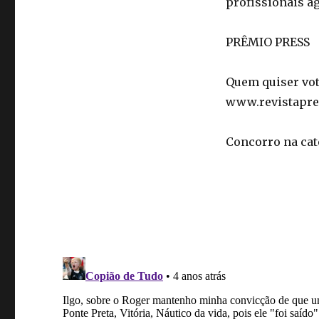
profissionais a
PRÊMIO PRESS
Quem quiser vot
www.revistapre
Concorro na cate