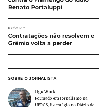
contra o Flamengo do ídolo
Post
Renato Portaluppi
PRÓXIMO
Contratações não resolvem e
Próximo
post:
Grêmio volta a perder
SOBRE O JORNALISTA
Ilgo Wink
Formado em Jornalismo na
UFRGS, fiz estágio no Diário de