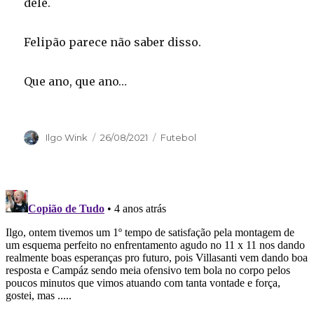
dele.
Felipão parece não saber disso.
Que ano, que ano…
Autor
Publicado
Categorias
Ilgo Wink
26/08/2021
Futebol
em