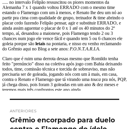
Navegação
ANTERIORES
de
Grêmio encorpado para duelo
Post
anterior: