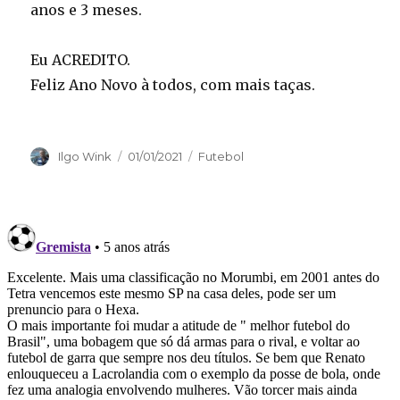
anos e 3 meses.
Eu ACREDITO.
Feliz Ano Novo à todos, com mais taças.
Autor
Publicado
Categorias
Ilgo Wink
01/01/2021
Futebol
em