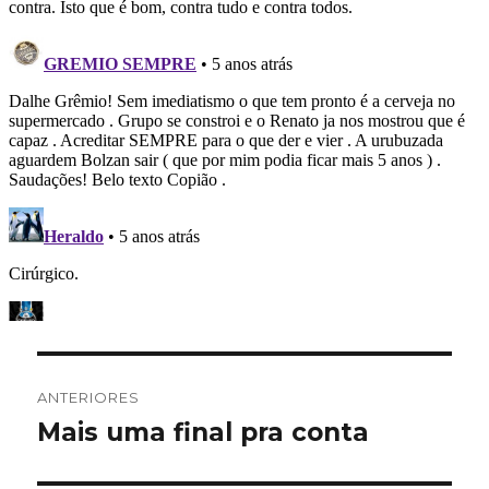
Navegação
ANTERIORES
de
Mais uma final pra conta
Post
anterior:
Post