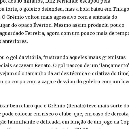
o, aos 10 minutos, Luiz Fernando escapou pela
u forte, o goleiro defendeu, mas a bola bateu em Thiag
. O Grêmio voltou mais agressivo com a entrada do
lugar do opaco Éverton. Mesmo assim produziu pouco.
o aguardado Ferreira, agora com um pouco mais de temp
 anteriores.
ou o gol da vitória, frustrando aqueles maus gremistas
ociais secavam Renato. O gol nasceu de um ‘lançamento
(vejam só o tamanho da aridez técnica e criativa do time)
ou no corpo com a zaga e desviou do goleiro com um lev
ixar bem claro que o Grêmio (Renato) teve mais sorte d
e pode colocar em risco o clube, que, em caso de derrota
ação humilhante e delicada, em função de um jogo da Co