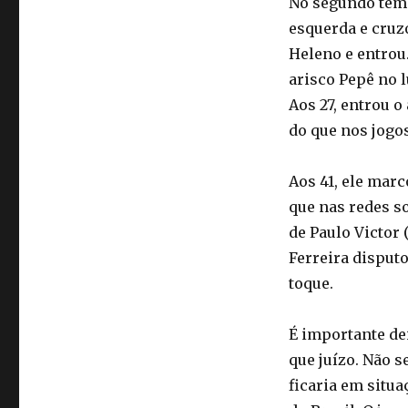
No segundo temp
esquerda e cruzo
Heleno e entrou
arisco Pepê no 
Aos 27, entrou 
do que nos jogos
Aos 41, ele marc
que nas redes s
de Paulo Victor 
Ferreira disput
toque.
É importante de
que juízo. Não s
ficaria em situ