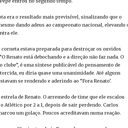
 Pepê entrou no segundo tempo.
ota era o resultado mais previsível, sinalizando que o
 mesmo dando adeus ao campeonato nacional, elevando 
ntra ele.
 corneta estava preparada para destroçar os ouvidos
“O Renato está debochando e a direção não faz nada. O
 clube”, é uma síntese publicável do pensamento de
 torcida, eu diria quase uma unanimidade. Até alguns
stavam se rendendo e aderindo ao “Fora Renato’.
 estrela de Renato. O arremedo de time que ele escalou
o Atlético por 2 a 1, depois de sair perdendo. Carlos
 marcou um golaço. Poucos acreditavam numa reação.