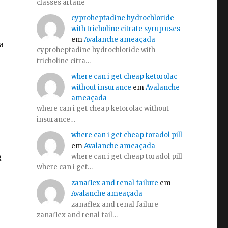
classes artane
cyproheptadine hydrochloride
with tricholine citrate syrup uses
em
Avalanche ameaçada
a
cyproheptadine hydrochloride with
tricholine citra…
where can i get cheap ketorolac
without insurance
em
Avalanche
ameaçada
where can i get cheap ketorolac without
insurance…
where can i get cheap toradol pill
em
Avalanche ameaçada
where can i get cheap toradol pill
R
where can i get…
zanaflex and renal failure
em
Avalanche ameaçada
zanaflex and renal failure
zanaflex and renal fail…