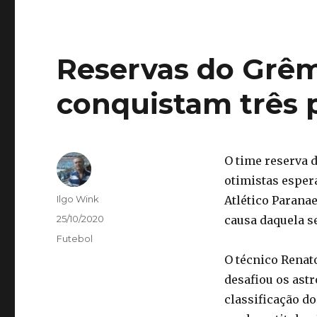
Reservas do Grê
conquistam três 
O time reserva 
otimistas esper
Autor
Ilgo Wink
Atlético Parana
Publicado
25/10/2020
causa daquela se
em
Categorias
Futebol
O técnico Renat
desafiou os astr
classificação d