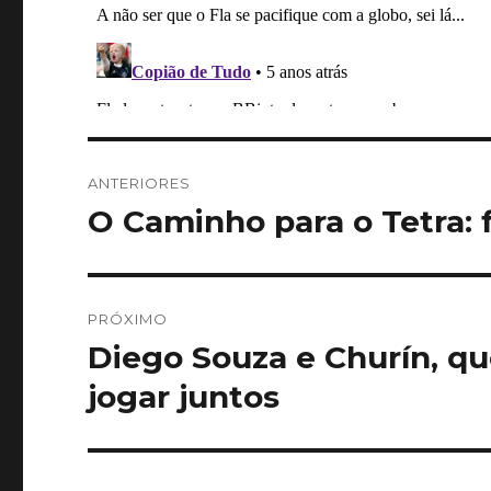
Navegação
ANTERIORES
de
O Caminho para o Tetra: 
Post
anterior:
Post
PRÓXIMO
Diego Souza e Churín, qu
Próximo
post:
jogar juntos