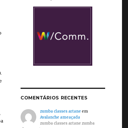
o
o
’
.
e
COMENTÁRIOS RECENTES
o
zumba classes artane
em
,
Avalanche ameaçada
pa
zumba classes artane zumba