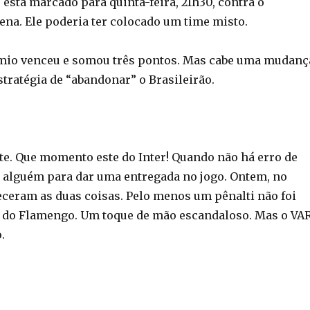
o está marcado para quinta-feira, 21h30, contra o
ena. Ele poderia ter colocado um time misto.
êmio venceu e somou três pontos. Mas cabe uma mudanç
tratégia de “abandonar” o Brasileirão.
rte. Que momento este do Inter! Quando não há erro de
 alguém para dar uma entregada no jogo. Ontem, no
eceram as duas coisas. Pelo menos um pênalti não foi
 do Flamengo. Um toque de mão escandaloso. Mas o VA
.